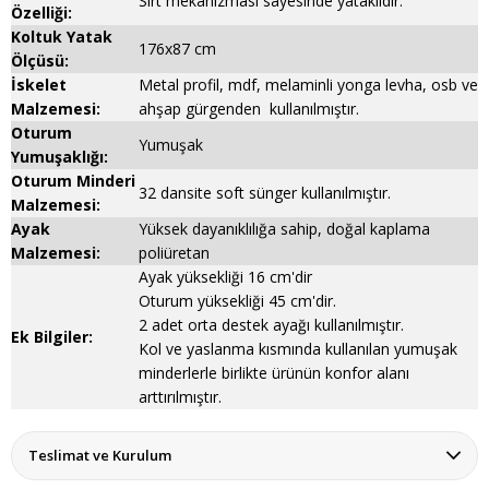
Sırt mekanizması sayesinde yataklıdır.
Özelliği:
Koltuk Yatak
176x87 cm
Ölçüsü:
İskelet
Metal profil, mdf, melaminli yonga levha, osb ve
Malzemesi:
ahşap gürgenden kullanılmıştır.
Oturum
Yumuşak
Yumuşaklığı:
Oturum Minderi
32 dansite soft sünger kullanılmıştır.
Malzemesi:
Ayak
Yüksek dayanıklılığa sahip, doğal kaplama
Malzemesi:
poliüretan
Ayak yüksekliği 16 cm'dir
Oturum yüksekliği 45 cm'dir.
2 adet orta destek ayağı kullanılmıştır.
Ek Bilgiler:
Kol ve yaslanma kısmında kullanılan yumuşak
minderlerle birlikte ürünün konfor alanı
arttırılmıştır.
Teslimat ve Kurulum