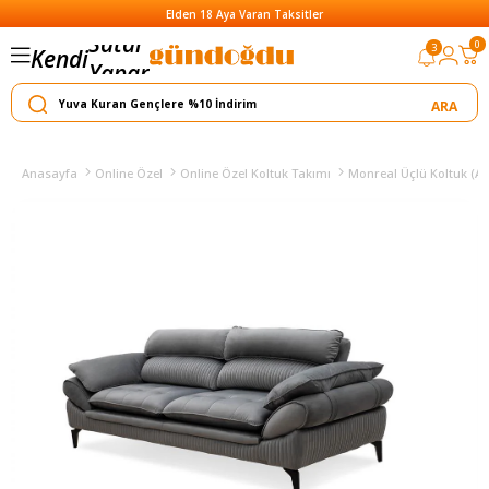
Elden 18 Aya Varan Taksitler
Satar
0
3
Kendi
Yapar
Anasayfa
Online Özel
Online Özel Koltuk Takımı
Monreal Üçlü Koltuk (An