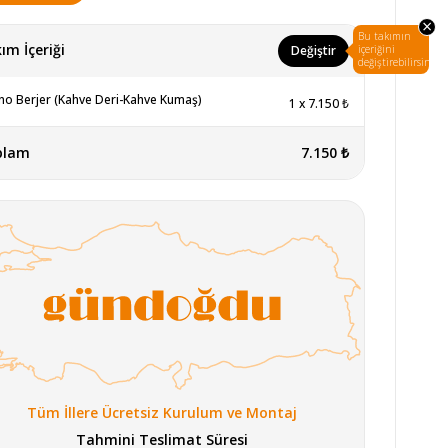
×
Bu takımın
ım İçeriği
Değiştir
içeriğini
değiştirebilirsin.
no Berjer (Kahve Deri-Kahve Kumaş)
1
x
7.150 ₺
plam
7.150 ₺
Tüm İllere Ücretsiz Kurulum ve Montaj
Tahmini Teslimat Süresi