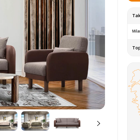
Tak
Mila
To