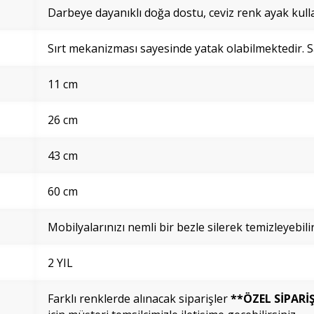
Darbeye dayanıklı doğa dostu, ceviz renk ayak kulla
Sırt mekanizması sayesinde yatak olabilmektedir. Sa
11 cm
26 cm
43 cm
60 cm
Mobilyalarınızı nemli bir bezle silerek temizleyebilir
2 YIL
Farklı renklerde alınacak siparişler
**ÖZEL SİPARİ