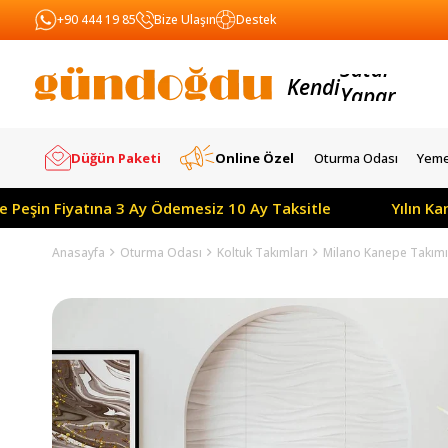
+90 444 19 85
Bize Ulaşın
Destek
Kendi
Yapar
Satar
Düğün Paketi
Online Özel
Oturma Odası
Yeme
iyatına 3 Ay Ödemesiz 10 Ay Taksitle
Yılın Kampanyası
Anasayfa
Oturma Odası
Koltuk Takımları
Milano Kanepe Takımı