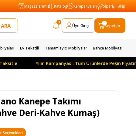
Mağazalarımız
Katalog
Kampanyalar
Sipariş Takip
3
0
Üye Girişi
Sepetim
ilyaları
Ev Tekstili
Tamamlayıcı Mobilyalar
Bahçe Mobilyası
Yılın Kampanyası: Tüm Ürünlerde Peşin Fiyatına 3 Ay 
lano Kanepe Takımı
ahve Deri-Kahve Kumaş)
t Seçenekleri