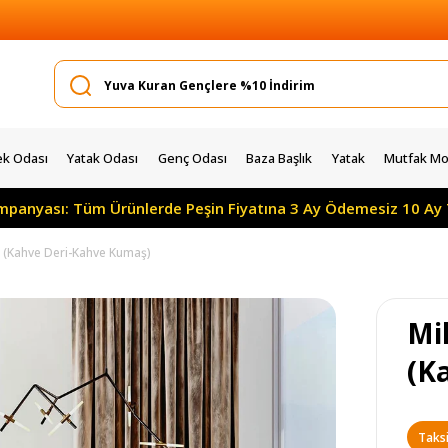
k Odası
Yatak Odası
Genç Odası
Baza Başlık
Yatak
Mutfak Mob
: Tüm Ürünlerde Peşin Fiyatına 3 Ay Ödemesiz 10 Ay Taksitle
 (Kahve Deri-Kahve Kumaş)
Mi
(K
Taksi