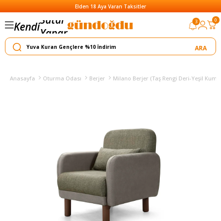
Elden 18 Aya Varan Taksitler
Satar
0
3
Kendi
Yapar
Anasayfa
Oturma Odası
Berjer
Milano Berjer (Taş Rengi Deri-Yeşil Kuma