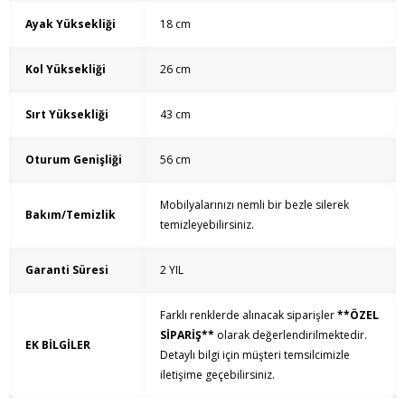
Ayak Yüksekliği
18 cm
Kol Yüksekliği
26 cm
Sırt Yüksekliği
43 cm
Oturum Genişliği
56 cm
Mobilyalarınızı nemli bir bezle silerek
Bakım/Temizlik
temizleyebilirsiniz.
Garanti Süresi
2 YIL
Farklı renklerde alınacak siparişler
**ÖZEL
SİPARİŞ**
olarak değerlendirilmektedir.
EK BİLGİLER
Detaylı bilgi için müşteri temsilcimizle
iletişime geçebilirsiniz.