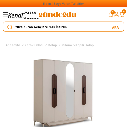
Elden 18 Aya Varan Taksitler
Satar
0
3
Kendi
Yapar
Anasayfa
Yatak Odası
Dolap
Milano 5 Kapılı Dolap