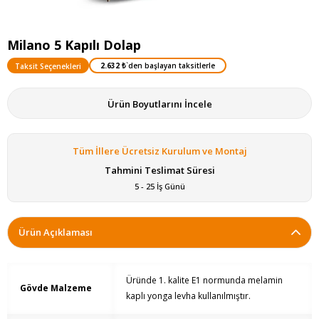
Milano 5 Kapılı Dolap
2.632 ₺
`den başlayan taksitlerle
Taksit Seçenekleri
Ürün Boyutlarını İncele
Tüm İllere Ücretsiz Kurulum ve Montaj
Tahmini Teslimat Süresi
5 - 25 İş Günü
Ürün Açıklaması
Üründe 1. kalite E1 normunda melamin
Gövde Malzeme
kaplı yonga levha kullanılmıştır.