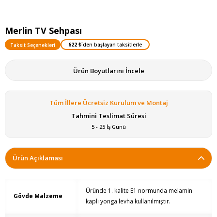
Merlin TV Sehpası
622 ₺
`den başlayan taksitlerle
Taksit Seçenekleri
Ürün Boyutlarını İncele
Tüm İllere Ücretsiz Kurulum ve Montaj
Tahmini Teslimat Süresi
5 - 25 İş Günü
Ürün Açıklaması
Üründe 1. kalite E1 normunda melamin
Gövde Malzeme
kaplı yonga levha kullanılmıştır.