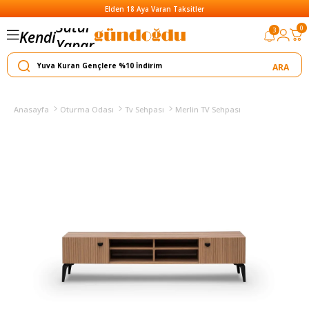
Elden 18 Aya Varan Taksitler
0
3
Kendi
Yapar
Satar
Anasayfa
Oturma Odası
Tv Sehpası
Merlin TV Sehpası