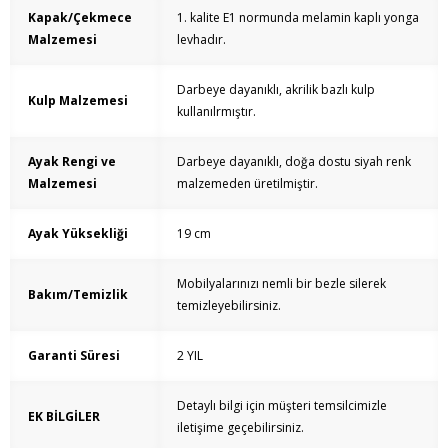
Kapak/Çekmece
1. kalite E1 normunda melamin kaplı yonga
Malzemesi
levhadır.
Darbeye dayanıklı, akrilik bazlı kulp
Kulp Malzemesi
kullanılrmıştır.
Ayak Rengi ve
Darbeye dayanıklı, doğa dostu siyah renk
Malzemesi
malzemeden üretilmiştir.
Ayak Yüksekliği
19 cm
Mobilyalarınızı nemli bir bezle silerek
Bakım/Temizlik
temizleyebilirsiniz.
Garanti Süresi
2 YIL
Detaylı bilgi için müşteri temsilcimizle
EK BİLGİLER
iletişime geçebilirsiniz.