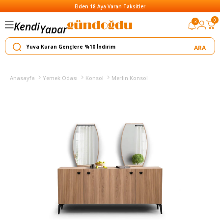
Elden 18 Aya Varan Taksitler
0
3
Kendi
Yapar
Satar
Anasayfa
Yemek Odası
Konsol
Merlin Konsol