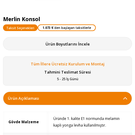
Merlin Konsol
1.073 ₺
`den başlayan taksitlerle
Taksit Seçenekleri
Ürün Boyutlarını İncele
Tüm İllere Ücretsiz Kurulum ve Montaj
Tahmini Teslimat Süresi
5 - 25 İş Günü
Ürün Açıklaması
Üründe 1. kalite E1 normunda melamin
Gövde Malzeme
kaplı yonga levha kullanılmıştır.