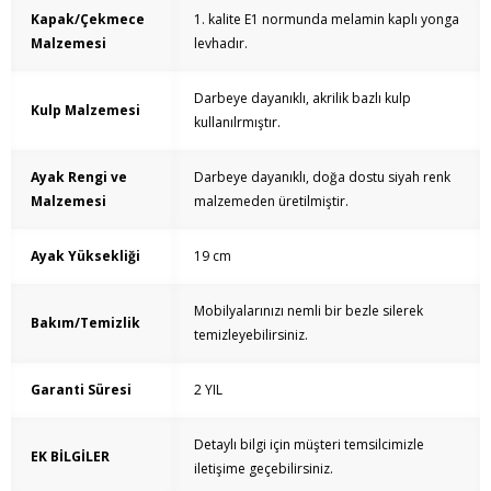
Kapak/Çekmece
1. kalite E1 normunda melamin kaplı yonga
Malzemesi
levhadır.
Darbeye dayanıklı, akrilik bazlı kulp
Kulp Malzemesi
kullanılrmıştır.
Ayak Rengi ve
Darbeye dayanıklı, doğa dostu siyah renk
Malzemesi
malzemeden üretilmiştir.
Ayak Yüksekliği
19 cm
Mobilyalarınızı nemli bir bezle silerek
Bakım/Temizlik
temizleyebilirsiniz.
Garanti Süresi
2 YIL
Detaylı bilgi için müşteri temsilcimizle
EK BİLGİLER
iletişime geçebilirsiniz.