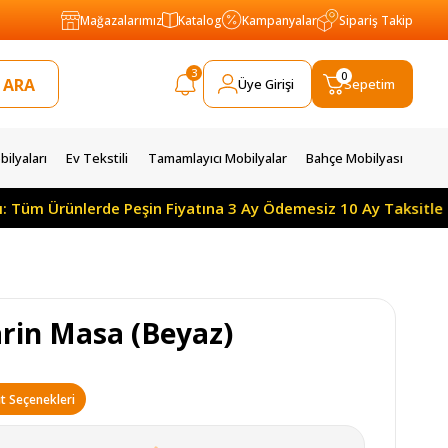
Mağazalarımız
Katalog
Kampanyalar
Sipariş Takip
3
0
Üye Girişi
Sepetim
ilyaları
Ev Tekstili
Tamamlayıcı Mobilyalar
Bahçe Mobilyası
 Ürünlerde Peşin Fiyatına 3 Ay Ödemesiz 10 Ay Taksitle
rin Masa (Beyaz)
t Seçenekleri