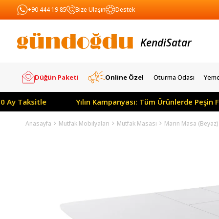
+90 444 19 85
Bize Ulaşın
Destek
Kendi
Yapar
Satar
Düğün Paketi
Online Özel
Oturma Odası
Yeme
aksitle
Yılın Kampanyası: Tüm Ürünlerde Peşin Fiyatın
Anasayfa
Mutfak Mobilyaları
Mutfak Masası
Marin Masa (Beyaz)