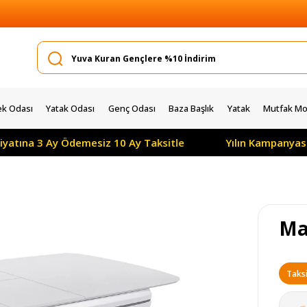
k Odası
Yatak Odası
Genç Odası
Baza Başlık
Yatak
Mutfak Mob
a 3 Ay Ödemesiz 10 Ay Taksitle
Yılın Kampanyası: Tüm
Ma
Taksi