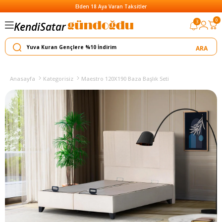
Elden 18 Aya Varan Taksitler
Satar
0
3
Kendi
Yapar
Anasayfa
Kategorisiz
Maestro 120X190 Baza Başlık Seti