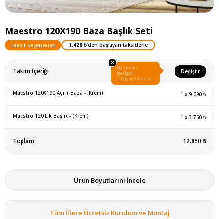
Maestro 120X190 Baza Başlık Seti
1.428 ₺
`den başlayan taksitlerle
Taksit Seçenekleri
×
Bu takımın
Takım İçeriği
Değiştir
içeriğini
değiştirebilirsin.
Maestro 120X190 Açılır Baza - (Krem)
1
x
9.090 ₺
Maestro 120 Lik Başlık - (Krem)
1
x
3.760 ₺
Toplam
12.850 ₺
Ürün Boyutlarını İncele
Tüm İllere Ücretsiz Kurulum ve Montaj