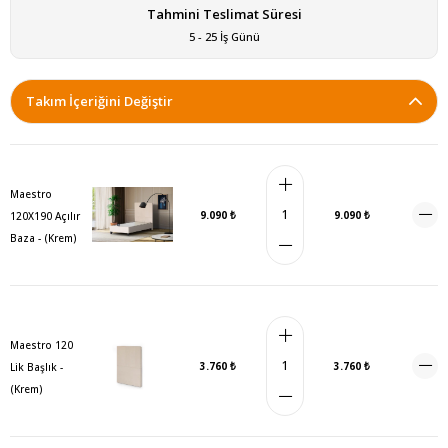
Tahmini Teslimat Süresi
5 - 25 İş Günü
Takım İçeriğini Değiştir
Maestro
9.090 ₺
9.090 ₺
120X190 Açılır
Baza - (Krem)
Maestro 120
3.760 ₺
3.760 ₺
Lik Başlık -
(Krem)