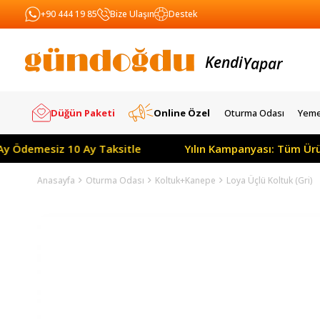
+90 444 19 85
Bize Ulaşın
Destek
Kendi
Yapar
Satar
Düğün Paketi
Online Özel
Oturma Odası
Yeme
siz 10 Ay Taksitle
Yılın Kampanyası: Tüm Ürünlerde Pe
Anasayfa
Oturma Odası
Koltuk+Kanepe
Loya Üçlü Koltuk (Gri)