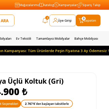
Mağazalarımız
Katalog
Kampanyalar
Sipariş Takip
3
0
Üye Girişi
Sepetim
ilyaları
Ev Tekstili
Tamamlayıcı Mobilyalar
Bahçe Mobilyası
nyası: Tüm Ürünlerde Peşin Fiyatına 3 Ay Ödemesiz 10 Ay Taks
a Üçlü Koltuk (Gri)
.900 ₺
2.767 ₺
`den başlayan taksitlerle
t Seçenekleri