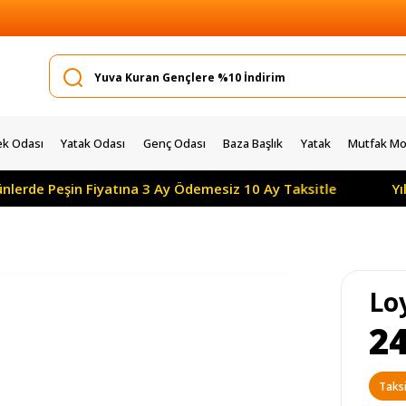
k Odası
Yatak Odası
Genç Odası
Baza Başlık
Yatak
Mutfak Mob
şin Fiyatına 3 Ay Ödemesiz 10 Ay Taksitle
Yılın Kampa
Loy
24
Taksi