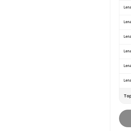
Lena
Lena
Lena
Lena
To