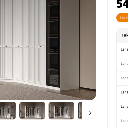
54
Taksi
Tak
Lena
Lena
Lena
Len
Lena
Lena