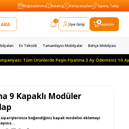
Mağazalarımız
Katalog
Kampanyalar
Sipariş Takip
3
0
Üye Girişi
Sepetim
ilyaları
Ev Tekstili
Tamamlayıcı Mobilyalar
Bahçe Mobilyası
: Tüm Ürünlerde Peşin Fiyatına 3 Ay Ödemesiz 10 Ay Taksitle
na 9 Kapaklı Modüler
lap
siparişlerinize beğendiğiniz kapak modelini eklemeyi
yınız...