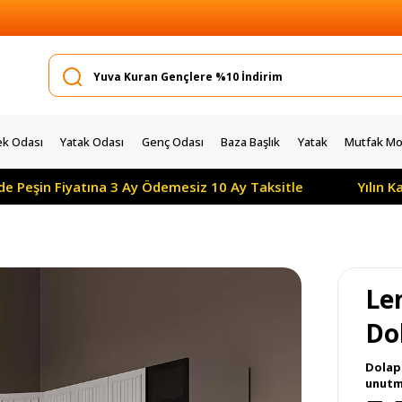
k Odası
Yatak Odası
Genç Odası
Baza Başlık
Yatak
Mutfak Mob
iyatına 3 Ay Ödemesiz 10 Ay Taksitle
Yılın Kampanyası
Le
Do
Dolap 
unutma