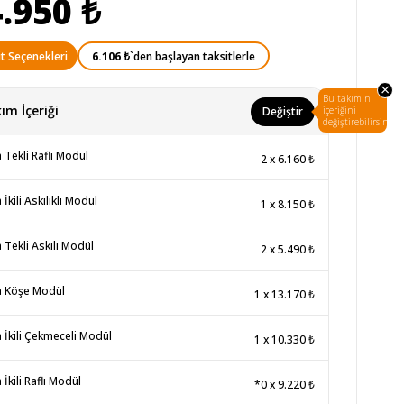
.950 ₺
6.106 ₺
`den başlayan taksitlerle
t Seçenekleri
×
Bu takımın
ım İçeriği
Değiştir
içeriğini
değiştirebilirsin.
 Tekli Raflı Modül
2
x
6.160 ₺
 İkili Askılıklı Modül
1
x
8.150 ₺
 Tekli Askılı Modül
2
x
5.490 ₺
a Köşe Modül
1
x
13.170 ₺
 İkili Çekmeceli Modül
1
x
10.330 ₺
 İkili Raflı Modül
*0
x
9.220 ₺