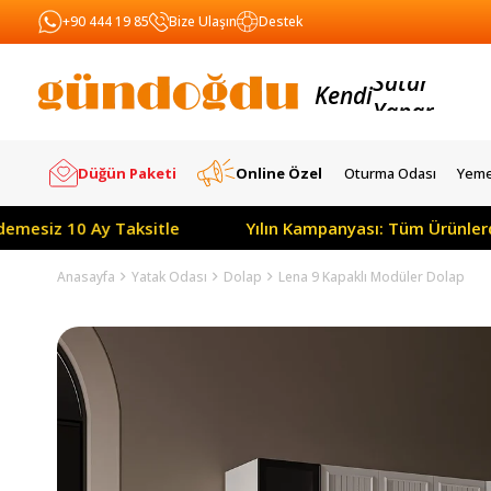
+90 444 19 85
Bize Ulaşın
Destek
Kendi
Yapar
Satar
Düğün Paketi
Online Özel
Oturma Odası
Yeme
0 Ay Taksitle
Yılın Kampanyası: Tüm Ürünlerde Peşin F
Anasayfa
Yatak Odası
Dolap
Lena 9 Kapaklı Modüler Dolap