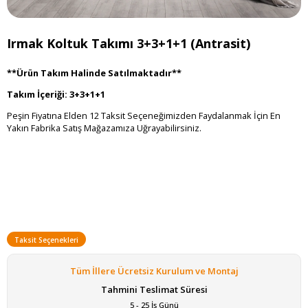
Irmak Koltuk Takımı 3+3+1+1 (Antrasit)
**Ürün Takım Halinde Satılmaktadır**
Takım İçeriği:
3+3+1+1
Peşin Fiyatına Elden 12 Taksit Seçeneğimizden Faydalanmak İçin En
Yakın Fabrika Satış Mağazamıza Uğrayabilirsiniz.
Taksit Seçenekleri
Tüm İllere Ücretsiz Kurulum ve Montaj
Tahmini Teslimat Süresi
5 - 25 İş Günü