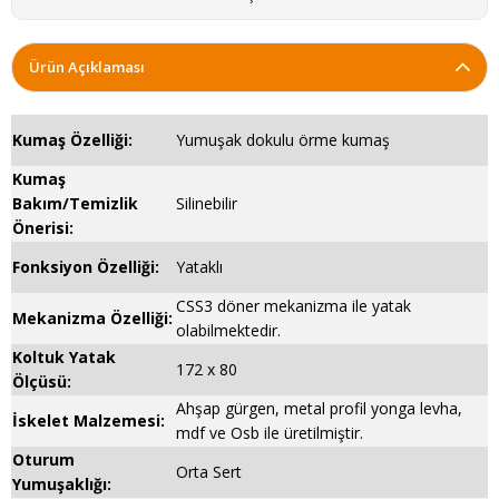
Ürün Açıklaması
Kumaş Özelliği:
Yumuşak dokulu örme kumaş
Kumaş
Bakım/Temizlik
Silinebilir
Önerisi:
Fonksiyon Özelliği:
Yataklı
CSS3 döner mekanizma ile yatak
Mekanizma Özelliği:
olabilmektedir.
Koltuk Yatak
172 x 80
Ölçüsü:
Ahşap gürgen, metal profil yonga levha,
İskelet Malzemesi:
mdf ve Osb ile üretilmiştir.
Oturum
Orta Sert
Yumuşaklığı: