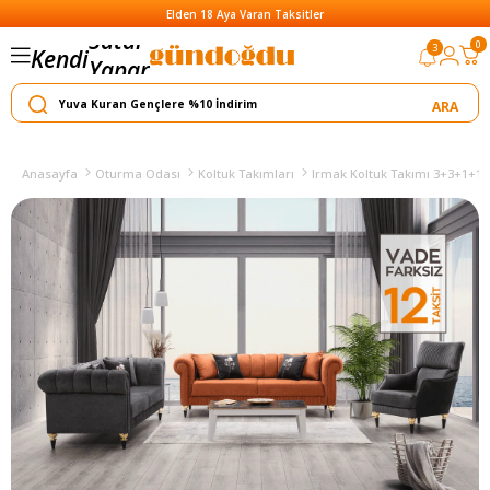
Elden 18 Aya Varan Taksitler
0
3
Kendi
Yapar
Satar
Anasayfa
Oturma Odası
Koltuk Takımları
Irmak Koltuk Takımı 3+3+1+1 (