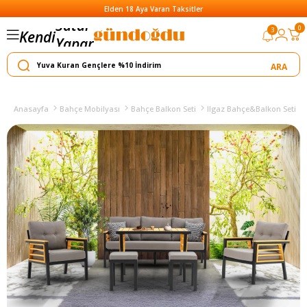
Elden 18 Aya Varan Taksitler
0
3
Kendi
Yapar
Satar
Anasayfa
Bahçe Mobilyası
Bahçe Balkon Seti
Ilgaz Bahçe&Balkon Seti