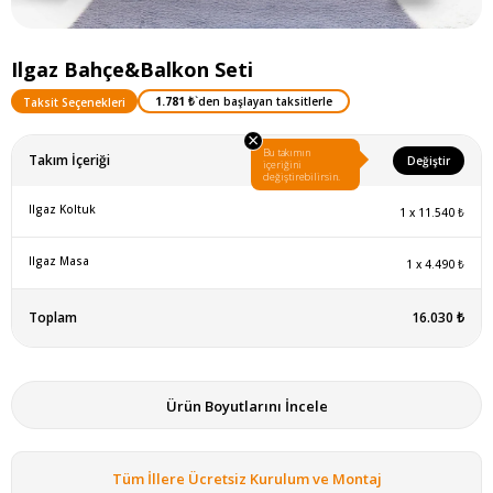
Ilgaz Bahçe&Balkon Seti
1.781 ₺
`den başlayan taksitlerle
Taksit Seçenekleri
×
Bu takımın
Takım İçeriği
Değiştir
içeriğini
değiştirebilirsin.
Ilgaz Koltuk
1
x
11.540 ₺
Ilgaz Masa
1
x
4.490 ₺
Toplam
16.030 ₺
Ürün Boyutlarını İncele
Tüm İllere Ücretsiz Kurulum ve Montaj