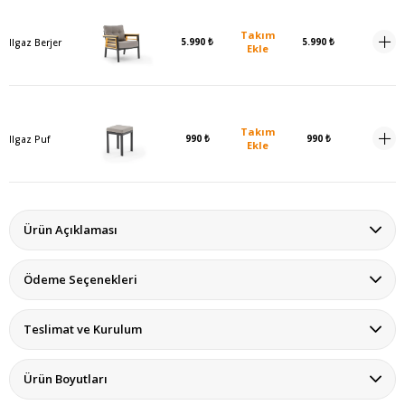
Takım
5.990 ₺
5.990 ₺
Ilgaz Berjer
Ekle
Takım
990 ₺
990 ₺
Ilgaz Puf
Ekle
Ürün Açıklaması
Ödeme Seçenekleri
Teslimat ve Kurulum
Ürün Boyutları