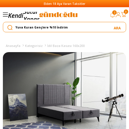
Elden 18 Aya Varan Taksitler
Satar
0
3
Kendi
Yapar
Anasayfa
Kategorisiz
İdil Baza Kasası 160x200