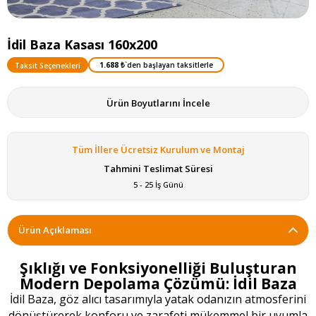
İdil Baza Kasası 160x200
1.688 ₺
`den başlayan taksitlerle
Taksit Seçenekleri
Ürün Boyutlarını İncele
Tüm İllere Ücretsiz Kurulum ve Montaj
Tahmini Teslimat Süresi
5 - 25 İş Günü
Ürün Açıklaması
Şıklığı ve Fonksiyonelliği Buluşturan
Modern Depolama Çözümü: İdil Baza
İdil Baza, göz alıcı tasarımıyla yatak odanızın atmosferini
dönüştürerek konforu ve zarafeti mükemmel bir uyumla