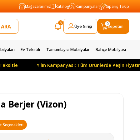
Mağazalarımız
Katalog
Kampanyalar
Sipariş Takip
3
0
Üye Girişi
Sepetim
ilyaları
Ev Tekstili
Tamamlayıcı Mobilyalar
Bahçe Mobilyası
ksitle
Yılın Kampanyası: Tüm Ürünlerde Peşin Fiyatına
a Berjer (Vizon)
t Seçenekleri