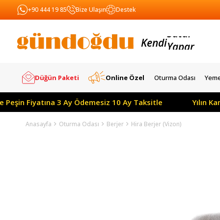
+90 444 19 85
Bize Ulaşın
Destek
Kendi
Yapar
Satar
Düğün Paketi
Online Özel
Oturma Odası
Yeme
Peşin Fiyatına 3 Ay Ödemesiz 10 Ay Taksitle
Yılın Kam
Anasayfa
Oturma Odası
Berjer
Hira Berjer (Vizon)