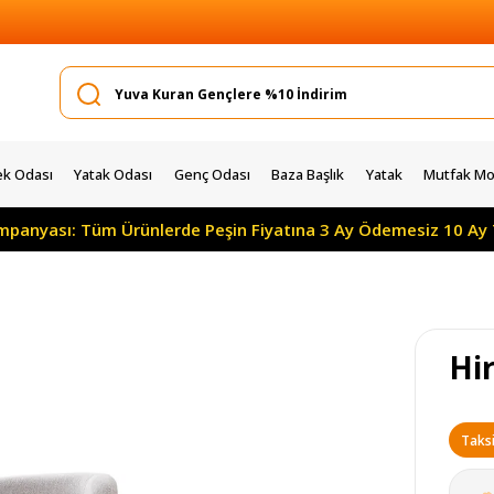
k Odası
Yatak Odası
Genç Odası
Baza Başlık
Yatak
Mutfak Mob
panyası: Tüm Ürünlerde Peşin Fiyatına 3 Ay Ödemesiz 10 Ay Ta
Hir
Taksi