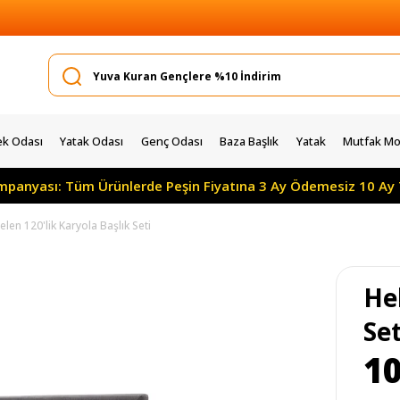
k Odası
Yatak Odası
Genç Odası
Baza Başlık
Yatak
Mutfak Mob
ampanyası: Tüm Ürünlerde Peşin Fiyatına 3 Ay Ödemesiz 10 Ay 
elen 120'lik Karyola Başlık Seti
Hel
Set
10