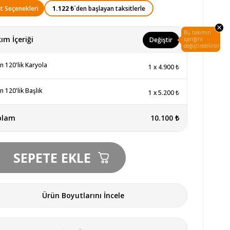
1.122 ₺
`den başlayan taksitlerle
t Seçenekleri
×
Bu takımın
ım İçeriği
Değiştir
içeriğini
değiştirebilirsin.
n 120'lik Karyola
1
x
4.900 ₺
n 120'lik Başlık
1
x
5.200 ₺
plam
10.100 ₺
Ürün Boyutlarını İncele