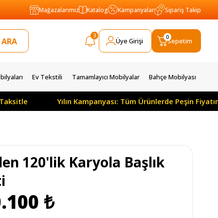
Mağazalarımız
Katalog
Kampanyalar
Sipariş Takip
3
0
Üye Girişi
Sepetim
ilyaları
Ev Tekstili
Tamamlayıcı Mobilyalar
Bahçe Mobilyası
Taksitle
Yılın Kampanyası: Tüm Ürünlerde Peşin Fiyatı
en 120'lik Karyola Başlık
i
.100 ₺