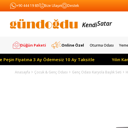
+90 444 19 85
Bize Ulaşın
Destek
Satar
Kendi
Yapar
Düğün Paketi
Online Özel
Oturma Odası
Yeme
e Peşin Fiyatına 3 Ay Ödemesiz 10 Ay Taksitle
Yılın K
Anasayfa
Çocuk & Genç Odası
Genç Odası Karyola Başlık Seti
H