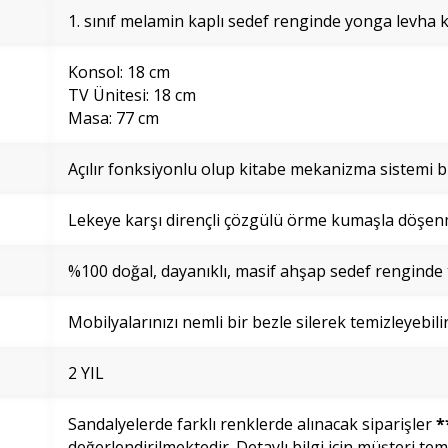
1. sınıf melamin kaplı sedef renginde yonga levha ku
Konsol: 18 cm
TV Ünitesi: 18 cm
Masa: 77 cm
Açılır fonksiyonlu olup kitabe mekanizma sistemi 
Lekeye karşı dirençli çözgülü örme kumaşla döşenm
%100 doğal, dayanıklı, masif ahşap sedef renginde t
Mobilyalarınızı nemli bir bezle silerek temizleyebilir
2 YIL
Sandalyelerde farklı renklerde alınacak siparişler
*
değerlendirilmektedir. Detaylı bilgi için müşteri tems