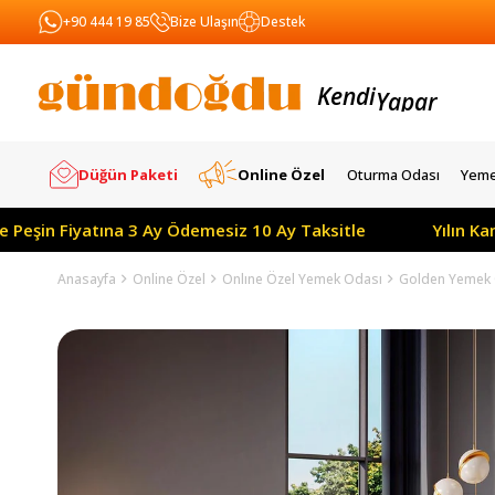
+90 444 19 85
Bize Ulaşın
Destek
Kendi
Yapar
Satar
Düğün Paketi
Online Özel
Oturma Odası
Yeme
n Fiyatına 3 Ay Ödemesiz 10 Ay Taksitle
Yılın Kampan
Anasayfa
Online Özel
Onlıne Özel Yemek Odası
Golden Yemek 