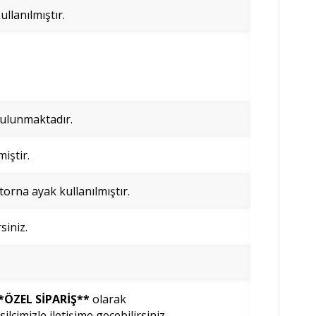
llanılmıştır.
bulunmaktadır.
iştir.
orna ayak kullanılmıştır.
siniz.
*ÖZEL SİPARİŞ**
olarak
ilcimizle iletişime geçebilirsiniz.