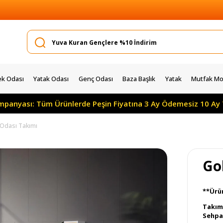
k Odası
Yatak Odası
Genç Odası
Baza Başlık
Yatak
Mutfak Mob
yası: Tüm Ürünlerde Peşin Fiyatına 3 Ay Ödemesiz 10 Ay Taksi
Odası Takımı
Go
**Ürü
Takım 
Sehpa