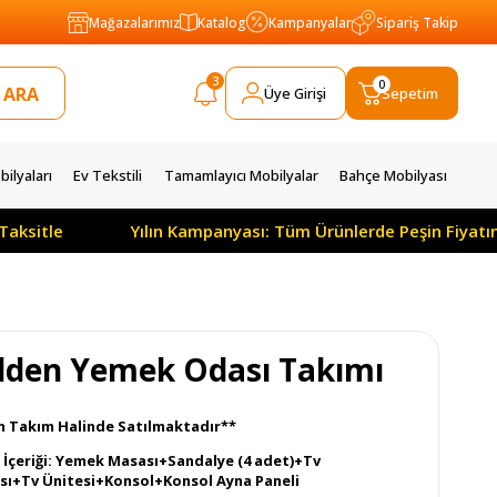
Mağazalarımız
Katalog
Kampanyalar
Sipariş Takip
3
0
Üye Girişi
Sepetim
ilyaları
Ev Tekstili
Tamamlayıcı Mobilyalar
Bahçe Mobilyası
tle
Yılın Kampanyası: Tüm Ürünlerde Peşin Fiyatına 3 
lden Yemek Odası Takımı
n Takım Halinde Satılmaktadır**
İçeriği: Yemek Masası+Sandalye (4 adet)+Tv
sı+Tv Ünitesi+Konsol+Konsol Ayna Paneli