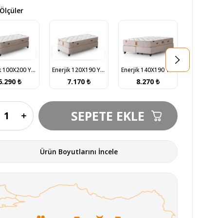
Ölçüler
Enerjik 100X200 Yatak
Enerjik 120X190 Yatak
Enerjik 140X190 Yatak
6.290 ₺
7.170 ₺
8.270 ₺
9.1
Ürün Boyutlarını İncele