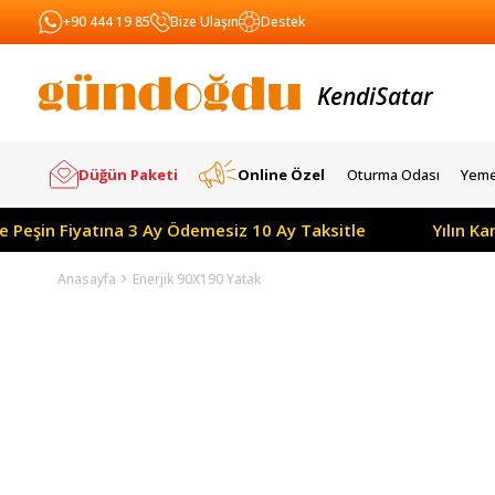
+90 444 19 85
Bize Ulaşın
Destek
Satar
Kendi
Yapar
Düğün Paketi
Online Özel
Oturma Odası
Yeme
e Peşin Fiyatına 3 Ay Ödemesiz 10 Ay Taksitle
Yılın K
Anasayfa
Enerjik 90X190 Yatak