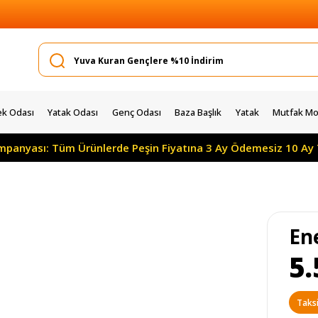
k Odası
Yatak Odası
Genç Odası
Baza Başlık
Yatak
Mutfak Mob
ampanyası: Tüm Ürünlerde Peşin Fiyatına 3 Ay Ödemesiz 10 Ay 
En
5.
Taksi