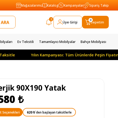
Mağazalarımız
Katalog
Kampanyalar
Sipariş Takip
3
0
Üye Girişi
Sepetim
ilyaları
Ev Tekstili
Tamamlayıcı Mobilyalar
Bahçe Mobilyası
Taksitle
Yılın Kampanyası: Tüm Ürünlerde Peşin Fiyatı
erjik 90X190 Yatak
580 ₺
620 ₺
`den başlayan taksitlerle
t Seçenekleri