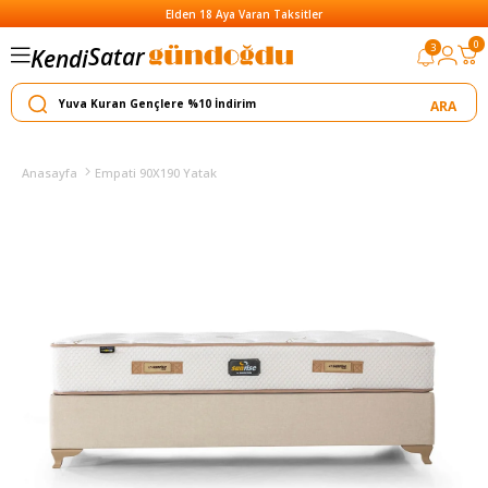
Elden 18 Aya Varan Taksitler
Satar
0
3
Kendi
Yapar
Anasayfa
Empati 90X190 Yatak