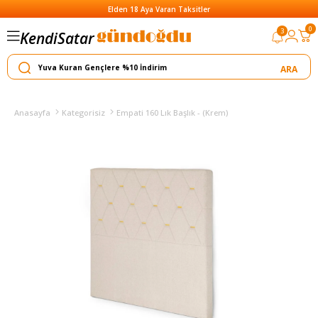
Elden 18 Aya Varan Taksitler
0
Satar
3
Kendi
Yapar
Anasayfa
Kategorisiz
Empati 160 Lık Başlık - (Krem)