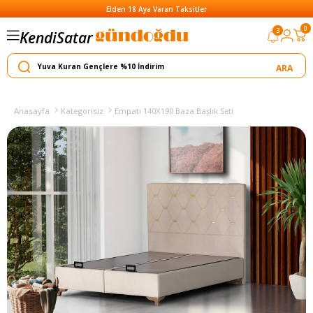
Elden 18 Aya Varan Taksitler
Satar
0
3
Kendi
Yapar
Anasayfa
Kategorisiz
Empati 140X190 Baza Başlık Seti