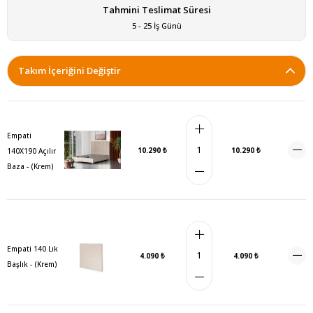
Tahmini Teslimat Süresi
5 - 25 İş Günü
Takım İçeriğini Değiştir
Empati
10.290 ₺
10.290 ₺
140X190 Açılır
Baza - (Krem)
Empati 140 Lık
4.090 ₺
4.090 ₺
Başlık - (Krem)