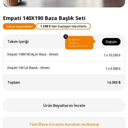
Empati 140X190 Baza Başlık Seti
1.598 ₺
`den başlayan taksitlerle
Taksit Seçenekleri
×
Bu takımın
Takım İçeriği
Değiştir
içeriğini
değiştirebilirsin.
Empati 140X190 Açılır Baza - (Krem)
1
x
10.290 ₺
Empati 140 Lık Başlık - (Krem)
1
x
4.090 ₺
Toplam
14.380 ₺
Ürün Boyutlarını İncele
Tüm İllere Ücretsiz Kurulum ve Montaj