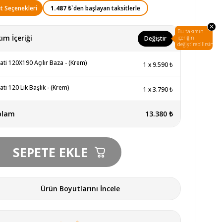
1.487 ₺
`den başlayan taksitlerle
t Seçenekleri
×
Bu takımın
ım İçeriği
Değiştir
içeriğini
değiştirebilirsin.
ti 120X190 Açılır Baza - (Krem)
1
x
9.590 ₺
ti 120 Lik Başlık - (Krem)
1
x
3.790 ₺
plam
13.380 ₺
Ürün Boyutlarını İncele