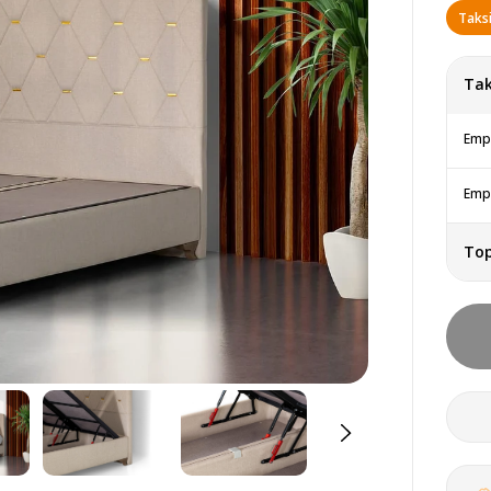
Taksi
Tak
Empa
Empa
To