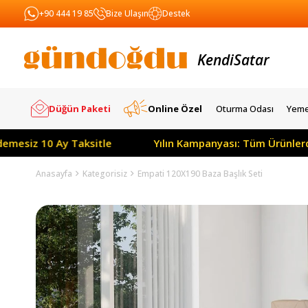
+90 444 19 85
Bize Ulaşın
Destek
Kendi
Yapar
Satar
Düğün Paketi
Online Özel
Oturma Odası
Yeme
10 Ay Taksitle
Yılın Kampanyası: Tüm Ürünlerde Peşin 
Anasayfa
Kategorisiz
Empati 120X190 Baza Başlık Seti