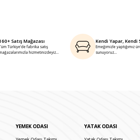
160+ Satış Mağazası
Kendi Yapar, Kendi 
Tüm Türkiye’de fabrika satış
Emeğimizle yaptığımız ürü
mağazalarımızla hizmetinizdeyiz...
sunuyoruz...
YEMEK ODASI
YATAK ODASI
Yemek Odası Takımı
Yatak Odası Takımı