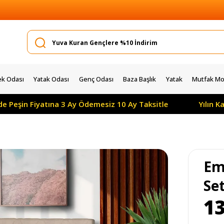
k Odası
Yatak Odası
Genç Odası
Baza Başlık
Yatak
Mutfak Mob
Fiyatına 3 Ay Ödemesiz 10 Ay Taksitle
Yılın Kampanya
Em
Set
13