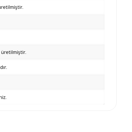
etilmiştir.
retilmiştir.
dır.
niz.