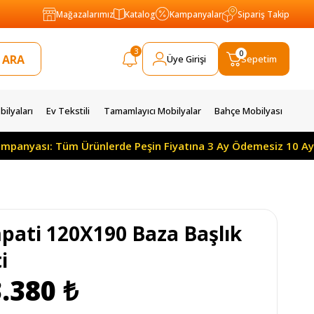
Mağazalarımız
Katalog
Kampanyalar
Sipariş Takip
3
0
Üye Girişi
Sepetim
ilyaları
Ev Tekstili
Tamamlayıcı Mobilyalar
Bahçe Mobilyası
sı: Tüm Ürünlerde Peşin Fiyatına 3 Ay Ödemesiz 10 Ay Taksitl
pati 120X190 Baza Başlık
i
.380 ₺