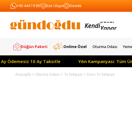
+90 444 19 85
Bize Ulaşın
Destek
Kendi
Yapar
Satar
Düğün Paketi
Online Özel
Oturma Odası
Yeme
esiz 10 Ay Taksitle
Yılın Kampanyası: Tüm Ürünlerde P
Anasayfa
Oturma Odası
Tv Sehpası
Doru Tv Sehpası