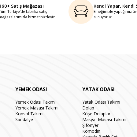
160+ Satış Mağazası
Kendi Yapar, Kendi 
Tüm Türkiye’de fabrika satış
Emeğimizle yaptığımız ürü
mağazalarımızla hizmetinizdeyiz...
sunuyoruz...
YEMEK ODASI
YATAK ODASI
Yemek Odası Takımı
Yatak Odası Takımı
Yemek Masası Takımı
Dolap
Konsol Takımı
Köşe Dolaplar
Sandalye
Makyaj Masası Takımı
Şifonyer
Komodin
Karyola Başlık Seti