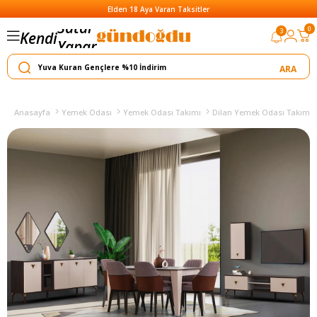
Elden 18 Aya Varan Taksitler
0
3
Kendi
Yapar
Satar
Anasayfa
Yemek Odası
Yemek Odası Takımı
Dilan Yemek Odası Takımı