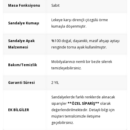
Masa Fonksiyonu
Sabit
Lekeye karşı dirençli çözgülü örme
Sandalye Kumaşı
kumaşla döşenmiştir.
Sandalye Ayak
%100 doğal, dayanıklı, masif ahşap aytaşı
Malzemesi
renginde torna ayak kullanılmıştır.
Mobilyalarınızı nemli bir bezle silerek
Bakım/Temizlik
temizleyebilirsiniz.
Garanti Süresi
2 YIL
Sandalyelerde farklı renklerde alınacak
siparişler
**ÖZEL SİPARİŞ**
olarak
EK BİLGİLER
değerlendirilmektedir. Detaylı bilgi için
müşteri temsilcimizle iletişime
geçebilirsiniz.