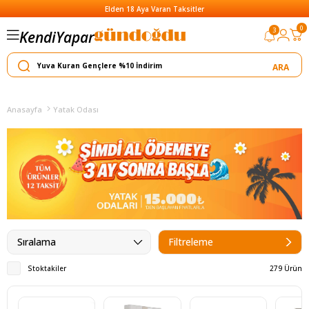
Elden 18 Aya Varan Taksitler
0
3
Kendi
Satar
Yapar
Yılın Kampanyası: Tüm Ürünlerde Peşin F
Anasayfa
Yatak Odası
Sıralama
Filtreleme
Stoktakiler
279 Ürün