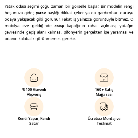
Yatak odası seçimi çoğu zaman bir görselle başlar. Bir modelin rengi
hoşunuza gider,
başlığı dikkat çeker ya da gardırobun duruşu
yatak
odaya yakışacak gibi görünür. Fakat iş yalnızca görüntüyle bitmez. O
mobilya eve geldiğinde
kapağının rahat açılması, yatağın
dolap
çevresinde geçiş alanı kalması, şifonyerin gerçekten işe yaraması ve
odanın kalabalık görünmemesi gerekir.
Önemli olan, seçilen takımın sizin odanızda nasıl duracağı ve günlük
hayatta size ne kadar rahatlık sağlayacağıdır. Küçük bir yatak odasında
iri parçalı bir takım alanı daraltabilir. Geniş bir odada ise fazla sade
kalan mobilyalar, odanın boş ve tamamlanmamış görünmesine neden
olabilir.
Gündoğdu Mobilya’da farklı tarzlara, oda ölçülerine ve kullanım
%100 Güvenli
160+ Satış
Alışveriş
Mağazası
ihtiyaçlarına hitap eden yatak odası seçenekleri bulunur.
Modern yatak
isteyenler için sade çizgiler taşıyan modeller, daha sıcak bir oda
odası
havası arayanlar için ahşap tonlu seçenekler, fazla eşyası olanlar içinse
alternatifleri değerlendirilebilir. Yeni ev kurarken,
bazalı yatak odası
Kendi Yapar, Kendi
Ücretsiz Montaj ve
düğün alışverişi yaparken ya da uzun süredir kullanılan yatak odasını
Satar
Teslimat
yenilerken amaç aynıdır: odada düzen kurmak, rahat hareket etmek
ve yıllarca sıkılmadan kullanılabilecek bir takım seçmek.