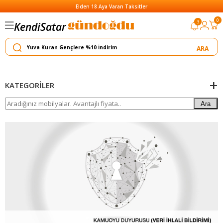
Elden 18 Aya Varan Taksitler
Satar
0
3
Kendi
Yapar
KATEGORILER
Ara