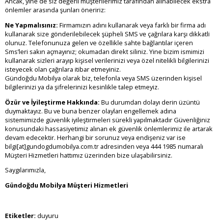
Ancak, yine de siz değerli müşterilerimiz tarafından alınabilecek ekstra
önlemler arasında şunları öneririz:
Ne Yapmalısınız:
Firmamızın adını kullanarak veya farklı bir firma adı
kullanarak size gönderilebilecek şüpheli SMS ve çağrılara karşı dikkatli
olunuz. Telefonunuza gelen ve özellikle sahte bağlantılar içeren
Sms’leri sakın açmayınız; okumadan direkt siliniz. Yine bizim ismimizi
kullanarak sizleri arayıp kişisel verilerinizi veya özel nitelikli bilgilerinizi
isteyecek olan çağrılara itibar etmeyiniz.
Gündoğdu Mobilya olarak biz, telefonla veya SMS üzerinden kişisel
bilgilerinizi ya da şifrelerinizi kesinlikle talep etmeyiz.
Özür ve İyileştirme Hakkında:
Bu durumdan dolayı derin üzüntü
duymaktayız. Bu ve buna benzer olayları engellemek adına
sistemimizde güvenlik iyileştirmeleri sürekli yapılmaktadır Güvenliğiniz
konusundaki hassasiyetimiz alınan ek güvenlik önlemlerimiz ile artarak
devam edecektir. Herhangi bir sorunuz veya endişeniz var ise
bilgi[at]gundogdumobilya.com.tr adresinden veya 444 1985 numaralı
Müşteri Hizmetleri hattımız üzerinden bize ulaşabilirsiniz.
Saygılarımızla,
Gündoğdu Mobilya Müşteri Hizmetleri
Etiketler:
duyuru