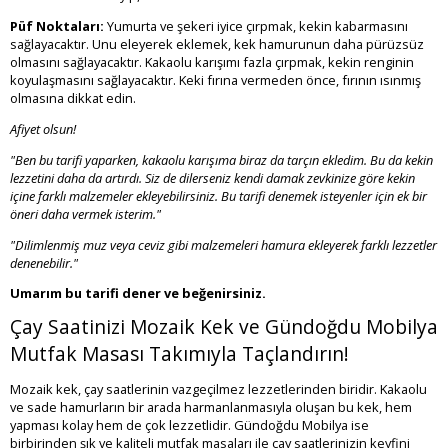
Püf Noktaları:
Yumurta ve şekeri iyice çırpmak, kekin kabarmasını
sağlayacaktır. Unu eleyerek eklemek, kek hamurunun daha pürüzsüz
olmasını sağlayacaktır. Kakaolu karışımı fazla çırpmak, kekin renginin
koyulaşmasını sağlayacaktır. Keki fırına vermeden önce, fırının ısınmış
olmasına dikkat edin.
Afiyet olsun!
"Ben bu tarifi yaparken, kakaolu karışıma biraz da tarçın ekledim. Bu da kekin
lezzetini daha da artırdı. Siz de dilerseniz kendi damak zevkinize göre kekin
içine farklı malzemeler ekleyebilirsiniz. Bu tarifi denemek isteyenler için ek bir
öneri daha vermek isterim."
"Dilimlenmiş muz veya ceviz gibi malzemeleri hamura ekleyerek farklı lezzetler
denenebilir."
Umarım bu tarifi dener ve beğenirsiniz.
Çay Saatinizi Mozaik Kek ve Gündoğdu Mobilya
Mutfak Masası Takımıyla Taçlandırın!
Mozaik kek, çay saatlerinin vazgeçilmez lezzetlerinden biridir. Kakaolu
ve sade hamurların bir arada harmanlanmasıyla oluşan bu kek, hem
yapması kolay hem de çok lezzetlidir. Gündoğdu Mobilya ise
birbirinden şık ve kaliteli mutfak masaları ile çay saatlerinizin keyfini