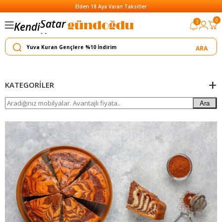
Elden 18 Aya Varan Taksitler
Satar
0
3
Kendi
Yapar
KATEGORILER
Ara