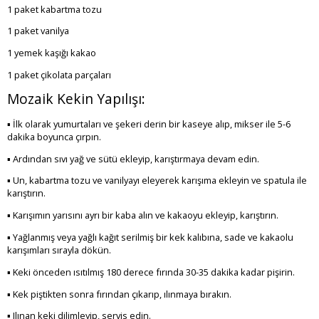
1 paket kabartma tozu
1 paket vanilya
1 yemek kaşığı kakao
1 paket çikolata parçaları
Mozaik Kekin Yapılışı:
▪ İlk olarak yumurtaları ve şekeri derin bir kaseye alıp, mikser ile 5-6
dakika boyunca çırpın.
▪ Ardından sıvı yağ ve sütü ekleyip, karıştırmaya devam edin.
▪ Un, kabartma tozu ve vanilyayı eleyerek karışıma ekleyin ve spatula ile
karıştırın.
▪ Karışımın yarısını ayrı bir kaba alın ve kakaoyu ekleyip, karıştırın.
▪ Yağlanmış veya yağlı kağıt serilmiş bir kek kalıbına, sade ve kakaolu
karışımları sırayla dökün.
▪ Keki önceden ısıtılmış 180 derece fırında 30-35 dakika kadar pişirin.
▪ Kek piştikten sonra fırından çıkarıp, ılınmaya bırakın.
▪ Ilınan keki dilimleyip, servis edin.