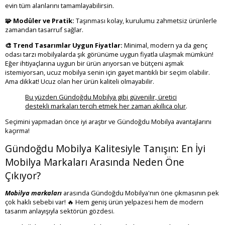
evin tüm alanlarını tamamlayabilirsin.
🧩 Modüler ve Pratik:
Taşınması kolay, kurulumu zahmetsiz ürünlerle
zamandan tasarruf sağlar.
🎨 Trend Tasarımlar Uygun Fiyatlar:
Minimal, modern ya da genç
odası tarzı mobilyalarda şık görünüme uygun fiyatla ulaşmak mümkün!
Eğer ihtiyaçlarına uygun bir ürün arıyorsan ve bütçeni aşmak
istemiyorsan, ucuz mobilya senin için gayet mantıklı bir seçim olabilir.
Ama dikkat! Ucuz olan her ürün kaliteli olmayabilir.
Bu yüzden Gündoğdu Mobilya gibi güvenilir, üretici
destekli markaları tercih etmek her zaman akıllıca olur
.
Seçimini yapmadan önce iyi araştır ve Gündoğdu Mobilya avantajlarını
kaçırma!
Gündoğdu Mobilya Kalitesiyle Tanışın: En İyi
Mobilya Markaları Arasında Neden Öne
Çıkıyor?
Mobilya markaları
arasında Gündoğdu Mobilya'nın öne çıkmasının pek
çok haklı sebebi var! 🔥 Hem geniş ürün yelpazesi hem de modern
tasarım anlayışıyla sektörün gözdesi.