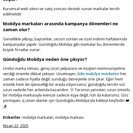
Kurumsal web sitesi ve satış sonrası destek sunan markalar tercih
edilmelidir.
Mobilya markaları arasında kampanya dönemleri ne
zaman olur?
Genellikle yılbaşı, bayramlar, sezon sonları ve özel indirim haftalarında
kampanyalar yapılır. Gündoğdu Mobilya gibi markalar bu dönemlerde
büyük fırsatlar sunar.
Gündoğdu Mobilya neden öne çıkıyor?
Üretici marka olması, geniş ürün yelpazesi ve müşteri memnuniyetine
verdiği önemle dikkat çekiyor. Unutmayın,
lüks mobilya markaları
her
zaman sadece fiyatla değil; sunduğu deneyimle öne çıkar. Eğer hem
estetik hem de işlevselliği bir arada istiyorsanız, gündoğdu tercihi sizi
uzun vadede her anlamda kazandırır. 💡 Tarzınızı yansıtan, uzun ömürlü
bir mobilya markasıyla evinize sadece eşya değil, ruh da katarsınız. Göz
yormayan, iç ısıtan alanlar için Gündoğdu Mobilya'yla kaliteyi keşfedin.❤️
🪑
Etiketler:
mobilya markaları, mobilya markası
Nisan 22, 2025