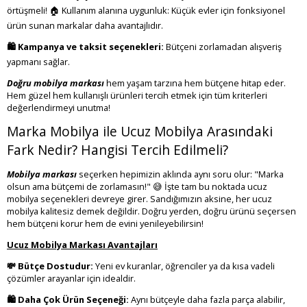
örtüşmeli! 🏠 Kullanım alanına uygunluk: Küçük evler için fonksiyonel
ürün sunan markalar daha avantajlıdır.
🛍️ Kampanya ve taksit seçenekleri:
Bütçeni zorlamadan alışveriş
yapmanı sağlar.
Doğru mobilya markası
hem yaşam tarzına hem bütçene hitap eder.
Hem güzel hem kullanışlı ürünleri tercih etmek için tüm kriterleri
değerlendirmeyi unutma!
Marka Mobilya ile Ucuz Mobilya Arasındaki
Fark Nedir? Hangisi Tercih Edilmeli?
Mobilya markası
seçerken hepimizin aklında aynı soru olur: "Marka
olsun ama bütçemi de zorlamasın!" 😅 İşte tam bu noktada ucuz
mobilya seçenekleri devreye girer. Sandığımızın aksine, her ucuz
mobilya kalitesiz demek değildir. Doğru yerden, doğru ürünü seçersen
hem bütçeni korur hem de evini yenileyebilirsin!
Ucuz Mobilya Markası Avantajları
💸 Bütçe Dostudur:
Yeni ev kuranlar, öğrenciler ya da kısa vadeli
çözümler arayanlar için idealdir.
🛍️ Daha Çok Ürün Seçeneği:
Aynı bütçeyle daha fazla parça alabilir,