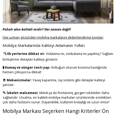
Pahalı olan kaliteli midir? Her zaman değil!
İşte uzman gözünden mobilya markalarını değerlendirme tüyoları
Mobilya Markalarında Kaliteyi Anlamanın Yolları
🔍 Ek yerlerine dikkat et:
Vidalama mı, zımbalama mı yapılmış? Sağlam
birleştirme detayları kaliteyi gösterir.
🧪 Kumaş ve sünger testi yap:
Koltuğun oturum kısmına bastığında
hemen çöküyorsa dikkat!
🚪 Mekanizmalar:
Yavaş kapanma, ray sistemi gibi detaylar kaliteyi
yansıtır.
🔨 İskelet malzemesi:
Metal ya da fırınlanmış gürgen iskeletler daha
sağlamdır. Unutma, en kaliteli mobilya markaları ürünlerinde estetikten
çok daha fazlasını sunar. Dayanıklılık, kullanım kolaylığı ve uzun ömür!
Mobilya Markası Seçerken Hangi Kriterler Ön