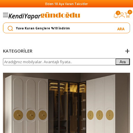
Elden 18 Aya Varan Taksitler
0
3
Kendi
Yapar
Satar
KATEGORILER
Ara