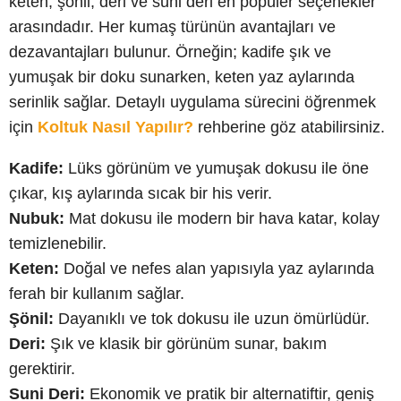
keten, şönil, deri ve suni deri en popüler seçenekler
arasındadır. Her kumaş türünün avantajları ve
dezavantajları bulunur. Örneğin; kadife şık ve
yumuşak bir doku sunarken, keten yaz aylarında
serinlik sağlar. Detaylı uygulama sürecini öğrenmek
için
Koltuk Nasıl Yapılır?
rehberine göz atabilirsiniz.
Kadife:
Lüks görünüm ve yumuşak dokusu ile öne
çıkar, kış aylarında sıcak bir his verir.
Nubuk:
Mat dokusu ile modern bir hava katar, kolay
temizlenebilir.
Keten:
Doğal ve nefes alan yapısıyla yaz aylarında
ferah bir kullanım sağlar.
Şönil:
Dayanıklı ve tok dokusu ile uzun ömürlüdür.
Deri:
Şık ve klasik bir görünüm sunar, bakım
gerektirir.
Suni Deri:
Ekonomik ve pratik bir alternatiftir, geniş