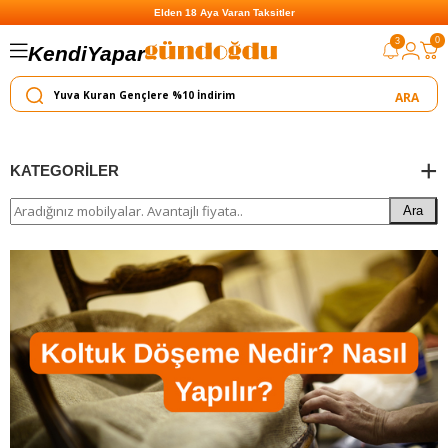
Elden 18 Aya Varan Taksitler
0
3
Kendi
Yapar
Satar
KATEGORILER
Ara