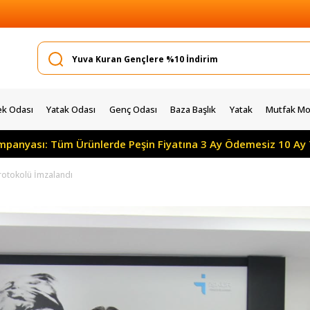
k Odası
Yatak Odası
Genç Odası
Baza Başlık
Yatak
Mutfak Mob
ampanyası: Tüm Ürünlerde Peşin Fiyatına 3 Ay Ödemesiz 10 Ay 
rotokolü İmzalandı