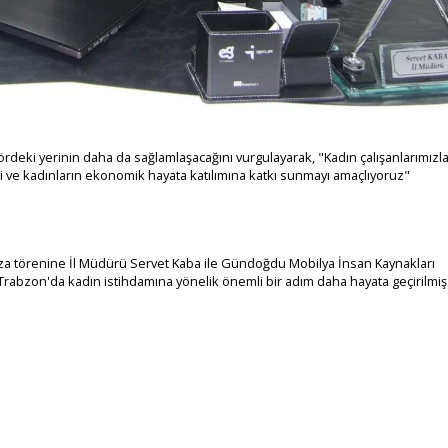
ördeki yerinin daha da sağlamlaşacağını vurgulayarak, "Kadın çalışanlarımızl
yi ve kadınların ekonomik hayata katılımına katkı sunmayı amaçlıyoruz"
za törenine İl Müdürü Servet Kaba ile Gündoğdu Mobilya İnsan Kaynakları
te Trabzon'da kadın istihdamına yönelik önemli bir adım daha hayata geçirilmiş