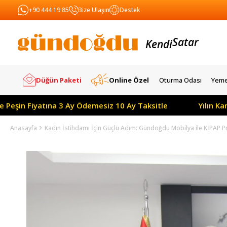
+90 444 19 85
Bize Ulaşın
Destek
Kendi
Yapar
Satar
Düğün Paketi
Online Özel
Oturma Odası
Yeme
e Peşin Fiyatına 3 Ay Ödemesiz 10 Ay Taksitle
Yılın K
Anasayfa
Kadın İstihdamı İçin Güçlü Adım: Gündoğdu Mobilya ile KİPAP P