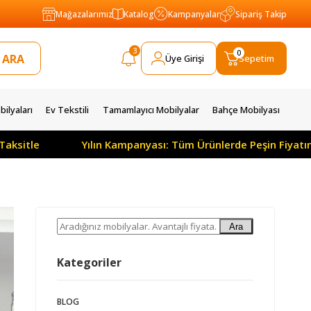
Mağazalarımız
Katalog
Kampanyalar
Sipariş Takip
3
0
Üye Girişi
Sepetim
ilyaları
Ev Tekstili
Tamamlayıcı Mobilyalar
Bahçe Mobilyası
Taksitle
Yılın Kampanyası: Tüm Ürünlerde Peşin Fiyatı
Ara
Kategoriler
BLOG