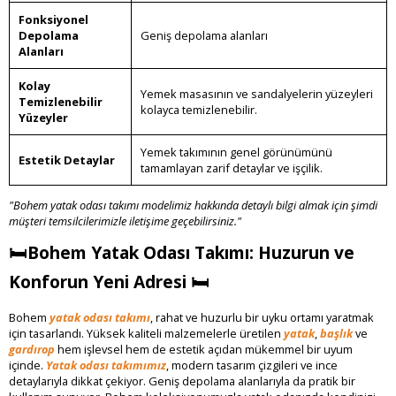
Fonksiyonel
Depolama
Geniş depolama alanları
Alanları
Kolay
Yemek masasının ve sandalyelerin yüzeyleri
Temizlenebilir
kolayca temizlenebilir.
Yüzeyler
Yemek takımının genel görünümünü
Estetik Detaylar
tamamlayan zarif detaylar ve işçilik.
"Bohem yatak odası takımı modelimiz hakkında detaylı bilgi almak için şimdi
müşteri temsilcilerimizle iletişime geçebilirsiniz."
🛏
Bohem Yatak Odası Takımı: Huzurun ve
Konforun Yeni Adresi
🛏
Bohem
yatak odası takımı
, rahat ve huzurlu bir uyku ortamı yaratmak
için tasarlandı. Yüksek kaliteli malzemelerle üretilen
yatak
,
başlık
ve
gardırop
hem işlevsel hem de estetik açıdan mükemmel bir uyum
içinde.
Yatak odası takımımız
, modern tasarım çizgileri ve ince
detaylarıyla dikkat çekiyor. Geniş depolama alanlarıyla da pratik bir