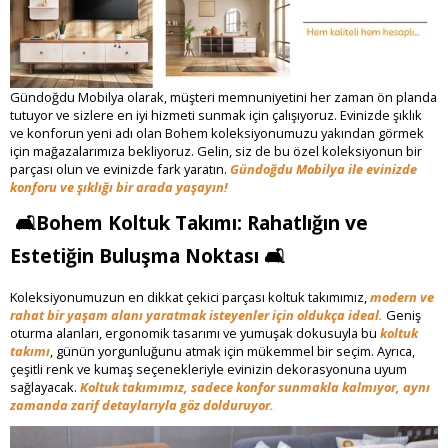
Gündoğdu Mobilya olarak, müşteri memnuniyetini her zaman ön planda
tutuyor ve sizlere en iyi hizmeti sunmak için çalışıyoruz. Evinizde şıklık
ve konforun yeni adı olan Bohem koleksiyonumuzu yakından görmek
için mağazalarımıza bekliyoruz. Gelin, siz de bu özel koleksiyonun bir
parçası olun ve evinizde fark yaratın.
Gündoğdu Mobilya ile evinizde
konforu ve şıklığı bir arada yaşayın!
🛋️Bohem Koltuk Takımı: Rahatlığın ve
Estetiğin Buluşma Noktası 🛋️
Koleksiyonumuzun en dikkat çekici parçası koltuk takımımız,
modern ve
rahat bir yaşam alanı yaratmak isteyenler için oldukça ideal.
Geniş
oturma alanları, ergonomik tasarımı ve yumuşak dokusuyla bu
koltuk
takımı
, günün yorgunluğunu atmak için mükemmel bir seçim. Ayrıca,
çeşitli renk ve kumaş seçenekleriyle evinizin dekorasyonuna uyum
sağlayacak.
Koltuk takımımız, sadece konfor sunmakla kalmıyor, aynı
zamanda zarif detaylarıyla göz dolduruyor.