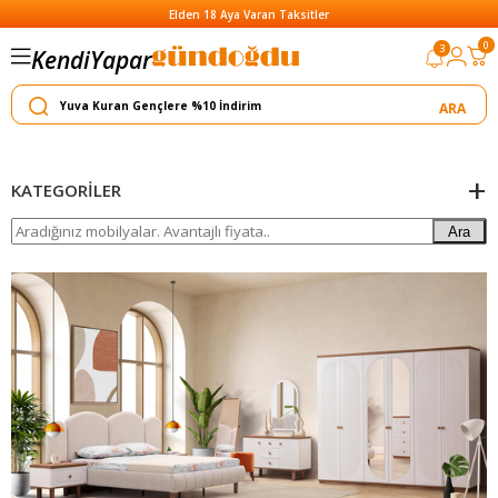
Elden 18 Aya Varan Taksitler
0
3
Kendi
Yapar
Satar
KATEGORILER
Ara