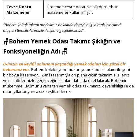
Çevre Dostu
Üretimde çevre dostu ve sürdürülebilir
Malzemeler
malzemeler kullanılmıştır.
"Bohem koltuk takımı modelimiz hakkında detaylı bilgi almak için şimdi
müşteri temsilcilerimizle iletişime geçebilirsiniz."
🪑Bohem Yemek Odası Takımı: Şıklığın ve
Fonksiyonelliğin Adı
🪑
Evinizin en keyifli anlarının yaşandığı yemek odaları için güzel bir
haberimiz var.
Bohem koleksiyonumuzun yemek odası takımı ile yeni
bir boyut kazanıyor... Zarif tasarımıyla ön plana çıkan takımımız, aileniz
ve misafirlerinizle geçireceğiniz anları daha da özel kılacak. Bohemin
mükemmel uyumunu yansıtan yemek odası takımımız, dayanıklılığı ile de
uzun yıllar boyunca size eşlik edecek.