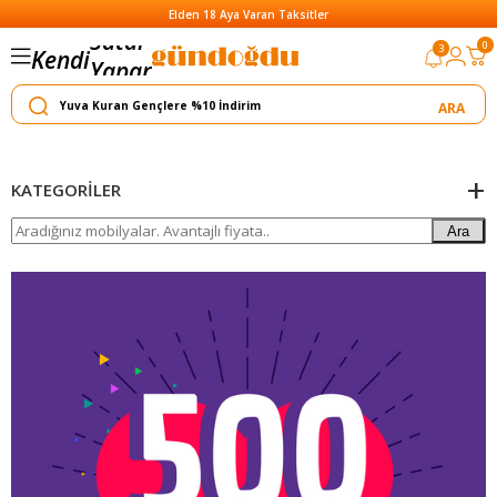
Elden 18 Aya Varan Taksitler
Satar
0
3
Kendi
Yapar
KATEGORILER
Ara