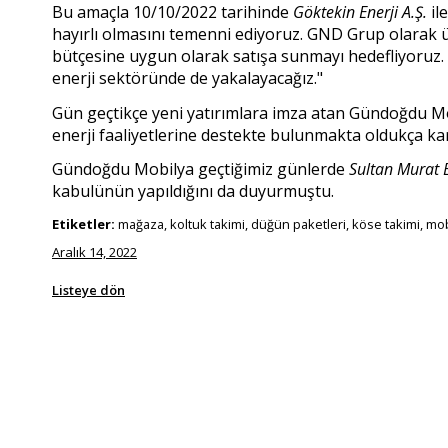
Bu amaçla 10/10/2022 tarihinde
Göktekin Enerji A.Ş.
il
hayırlı olmasını temenni ediyoruz. GND Grup olarak ü
bütçesine uygun olarak satışa sunmayı hedefliyoruz.
enerji sektöründe de yakalayacağız."
Gün geçtikçe yeni yatırımlara imza atan Gündoğdu Mob
enerji faaliyetlerine destekte bulunmakta oldukça kar
Gündoğdu Mobilya geçtiğimiz günlerde
Sultan Murat E
kabulünün yapıldığını da duyurmuştu.
Etiketler:
mağaza, koltuk takimi, düğün paketleri, köse takimi, mob
Aralık 14, 2022
Listeye dön