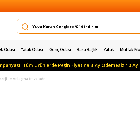
k Odası
Yatak Odası
Genç Odası
Baza Başlık
Yatak
Mutfak Mob
ampanyası: Tüm Ürünlerde Peşin Fiyatına 3 Ay Ödemesiz 10 Ay 
rji ile Anlaşma İmzaladı!