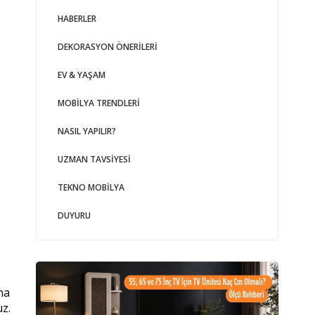
HABERLER
DEKORASYON ÖNERILERI
EV & YAŞAM
MOBILYA TRENDLERI
NASIL YAPILIR?
UZMAN TAVSIYESI
TEKNO MOBILYA
DUYURU
ha
uz.