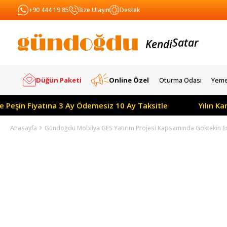
+90 444 19 85
Bize Ulaşın
Destek
Kendi
Yapar
Satar
Düğün Paketi
Online Özel
Oturma Odası
Yeme
e Peşin Fiyatına 3 Ay Ödemesiz 10 Ay Taksitle
Yılın K
Anasayfa
Gündoğdu Mobilya GES Yatırım Projesi Kapsamında Göktekin Ene