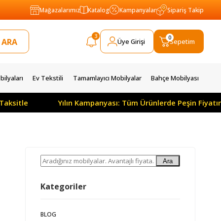
Mağazalarımız
Katalog
Kampanyalar
Sipariş Takip
3
0
Üye Girişi
Sepetim
ilyaları
Ev Tekstili
Tamamlayıcı Mobilyalar
Bahçe Mobilyası
Taksitle
Yılın Kampanyası: Tüm Ürünlerde Peşin Fiyatı
Ara
Kategoriler
BLOG