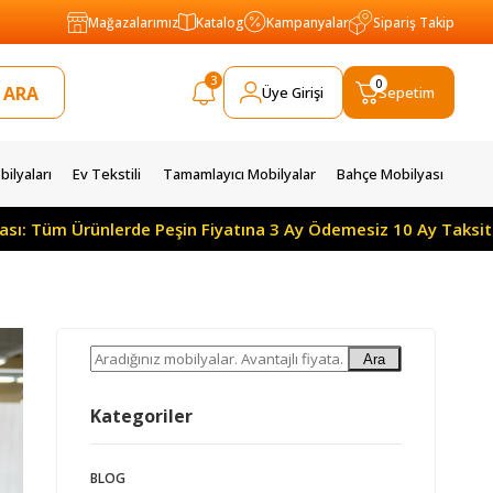
Mağazalarımız
Katalog
Kampanyalar
Sipariş Takip
3
0
Üye Girişi
Sepetim
ilyaları
Ev Tekstili
Tamamlayıcı Mobilyalar
Bahçe Mobilyası
n Fiyatına 3 Ay Ödemesiz 10 Ay Taksitle
Yılın Kampany
Ara
Kategoriler
BLOG