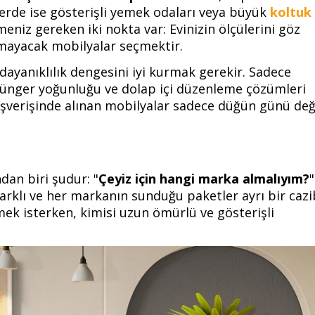
vlerde ise gösterişli yemek odaları veya büyük
koltuk
eniz gereken iki nokta var: Evinizin ölçülerini göz
mayacak mobilyalar seçmektir.
 dayanıklılık dengesini iyi kurmak gerekir. Sadece
 sünger yoğunluğu ve dolap içi düzenleme çözümleri
alışverişinde alınan mobilyalar sadece düğün günü deği
ndan biri şudur: "
Çeyiz için hangi marka almalıyım?
"
farklı ve her markanın sunduğu paketler ayrı bir caz
mek isterken, kimisi uzun ömürlü ve gösterişli