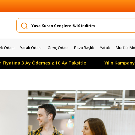
k Odası
Yatak Odası
Genç Odası
Baza Başlık
Yatak
Mutfak Mob
z 10 Ay Taksitle
Yılın Kampanyası: Tüm Ürünlerde Peşi