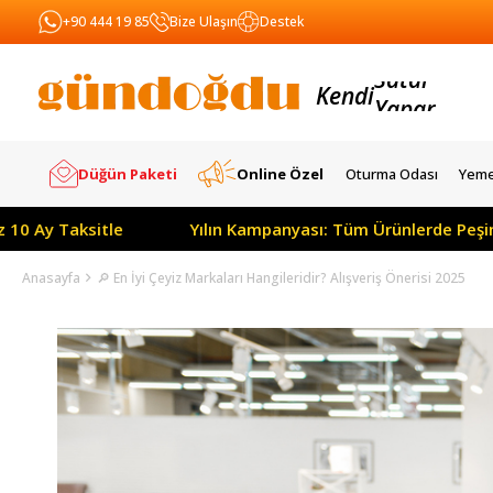
+90 444 19 85
Bize Ulaşın
Destek
Yapar
Kendi
Satar
Düğün Paketi
Online Özel
Oturma Odası
Yeme
Yılın Kampanyası: Tüm Ürünlerde Peşin Fiyatına 3 Ay Ödemesi
Anasayfa
🔎 En İyi Çeyiz Markaları Hangileridir? Alışveriş Önerisi 2025