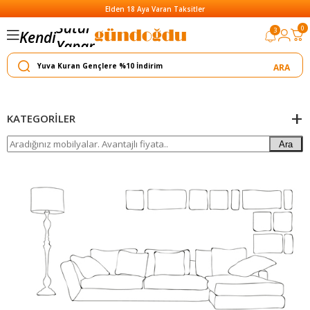
Elden 18 Aya Varan Taksitler
Satar
0
3
Kendi
Yapar
KATEGORILER
Ara