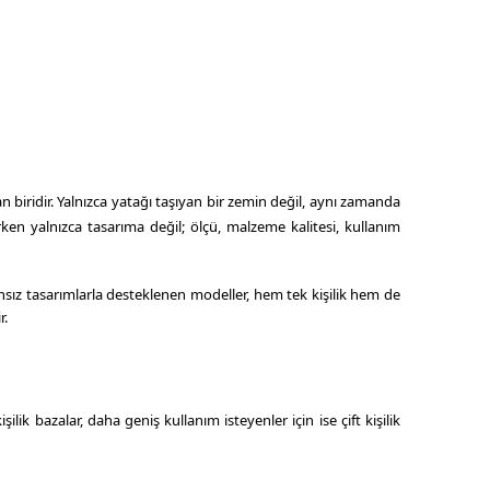
n biridir. Yalnızca yatağı taşıyan bir zemin değil, aynı zamanda
rken yalnızca tasarıma değil; ölçü, malzeme kalitesi, kullanım
nsız tasarımlarla desteklenen modeller, hem tek kişilik hem de
r.
ilik bazalar, daha geniş kullanım isteyenler için ise çift kişilik
aj sağlar.
 değer sunar. Böylece hem şık görünen hem de günlük kullanımda