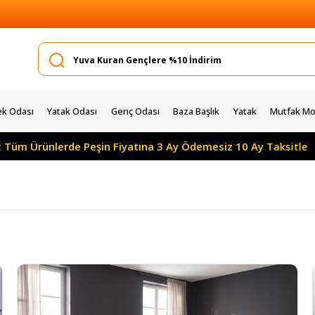
k Odası
Yatak Odası
Genç Odası
Baza Başlık
Yatak
Mutfak Mob
in Fiyatına 3 Ay Ödemesiz 10 Ay Taksitle
Yılın Kampan