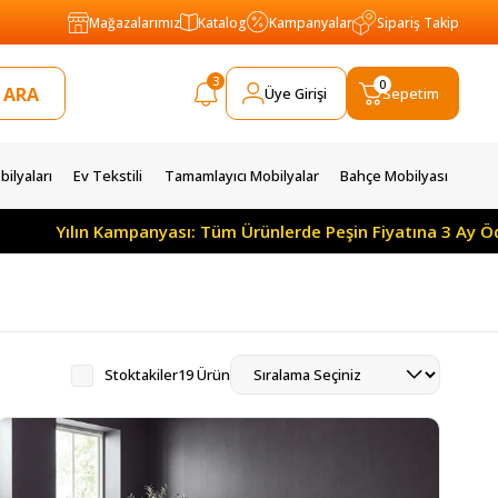
Mağazalarımız
Katalog
Kampanyalar
Sipariş Takip
3
0
Üye Girişi
Sepetim
ilyaları
Ev Tekstili
Tamamlayıcı Mobilyalar
Bahçe Mobilyası
yası: Tüm Ürünlerde Peşin Fiyatına 3 Ay Ödemesiz 10 Ay Taksi
Stoktakiler
19 Ürün