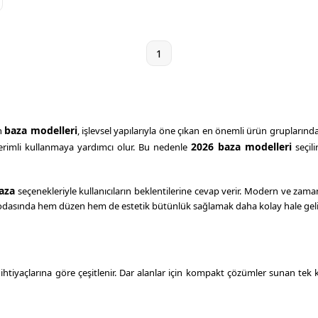
1
baza modelleri
in
, işlevsel yapılarıyla öne çıkan en önemli ürün gruplarında
2026 baza modelleri
erimli kullanmaya yardımcı olur. Bu nedenle
seçili
aza
seçenekleriyle kullanıcıların beklentilerine cevap verir. Modern ve zama
yatak odasında hem düzen hem de estetik bütünlük sağlamak daha kolay hale geli
 ihtiyaçlarına göre çeşitlenir. Dar alanlar için kompakt çözümler sunan tek kiş
lan kullanıcılar için sandıklı ve kaldırma mekanizmalı modeller önemli bir avant
Satar”
anlayışı; kalite, dayanıklılık ve fiyat dengesi açısından önemli bir