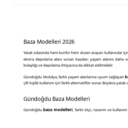
Baza Modelleri 2026
Yatak odasında hem konfor hem düzen arayan kullanıcılar iç
ekstra depolama alanı sunan bazalar; yaşam alanını daha v
kolaylığı ve depolama ihtiyacına da dikkat edilmelidir.
b
Gündoğdu Mobilya, farklı yaşam alanlarına uyum sağlayan
çift kişilik kullanım için farklı alternatifler sunar. Böylece 
Gündoğdu Baza Modelleri
baza modelleri
Gündoğdu
, farklı ölçü, tasarım ve kullanım
alternatifler ön plana çıkar. Özellikle depolama alanı ihtiyacı o
“Kendi Yapar, Kendi 
Markanın üretim yaklaşımını yansıtan