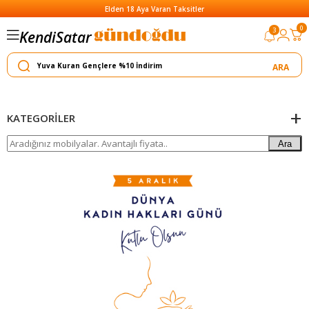
Elden 18 Aya Varan Taksitler
0
Satar
3
Kendi
Yapar
KATEGORILER
Ara