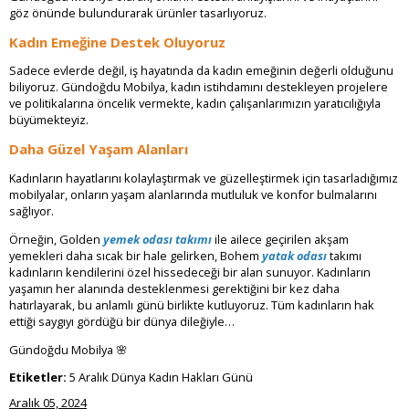
göz önünde bulundurarak ürünler tasarlıyoruz.
Kadın Emeğine Destek Oluyoruz
Sadece evlerde değil, iş hayatında da kadın emeğinin değerli olduğunu
biliyoruz. Gündoğdu Mobilya, kadın istihdamını destekleyen projelere
ve politikalarına öncelik vermekte, kadın çalışanlarımızın yaratıcılığıyla
büyümekteyiz.
Daha Güzel Yaşam Alanları
Kadınların hayatlarını kolaylaştırmak ve güzelleştirmek için tasarladığımız
mobilyalar, onların yaşam alanlarında mutluluk ve konfor bulmalarını
sağlıyor.
Örneğin, Golden
yemek odası takımı
ile ailece geçirilen akşam
yemekleri daha sıcak bir hale gelirken, Bohem
yatak odası
takımı
kadınların kendilerini özel hissedeceği bir alan sunuyor. Kadınların
yaşamın her alanında desteklenmesi gerektiğini bir kez daha
hatırlayarak, bu anlamlı günü birlikte kutluyoruz. Tüm kadınların hak
ettiği saygıyı gördüğü bir dünya dileğiyle…
Gündoğdu Mobilya 🌸
Etiketler:
5 Aralık Dünya Kadın Hakları Günü
Aralık 05, 2024