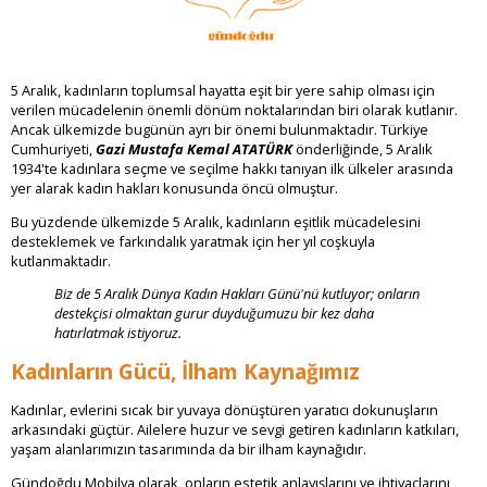
5 Aralık, kadınların toplumsal hayatta eşit bir yere sahip olması için
verilen mücadelenin önemli dönüm noktalarından biri olarak kutlanır.
Ancak ülkemizde bugünün ayrı bir önemi bulunmaktadır. Türkiye
Cumhuriyeti,
Gazi Mustafa Kemal ATATÜRK
önderliğinde, 5 Aralık
1934'te kadınlara seçme ve seçilme hakkı tanıyan ilk ülkeler arasında
yer alarak kadın hakları konusunda öncü olmuştur.
Bu yüzdende ülkemizde 5 Aralık, kadınların eşitlik mücadelesini
desteklemek ve farkındalık yaratmak için her yıl coşkuyla
kutlanmaktadır.
Biz de 5 Aralık Dünya Kadın Hakları Günü'nü kutluyor; onların
destekçisi olmaktan gurur duyduğumuzu bir kez daha
hatırlatmak istiyoruz.
Kadınların Gücü, İlham Kaynağımız
Kadınlar, evlerini sıcak bir yuvaya dönüştüren yaratıcı dokunuşların
arkasındaki güçtür. Ailelere huzur ve sevgi getiren kadınların katkıları,
yaşam alanlarımızın tasarımında da bir ilham kaynağıdır.
Gündoğdu Mobilya olarak, onların estetik anlayışlarını ve ihtiyaçlarını