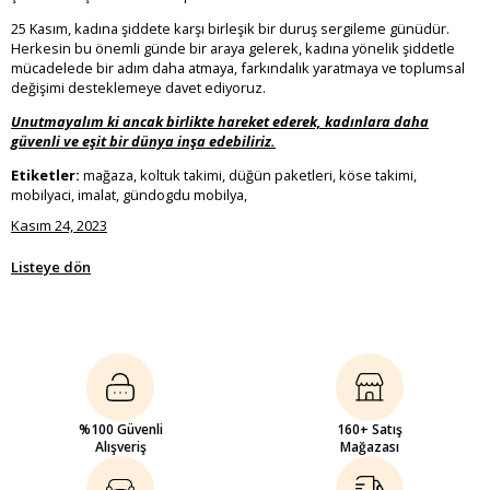
25 Kasım, kadına şiddete karşı birleşik bir duruş sergileme günüdür.
Herkesin bu önemli günde bir araya gelerek, kadına yönelik şiddetle
mücadelede bir adım daha atmaya, farkındalık yaratmaya ve toplumsal
değişimi desteklemeye davet ediyoruz.
Unutmayalım ki ancak birlikte hareket ederek, kadınlara daha
güvenli ve eşit bir dünya inşa edebiliriz.
Etiketler:
mağaza, koltuk takimi, düğün paketleri, köse takimi,
mobilyaci, imalat, gündogdu mobilya,
Kasım 24, 2023
Listeye dön
%100 Güvenli
160+ Satış
Alışveriş
Mağazası