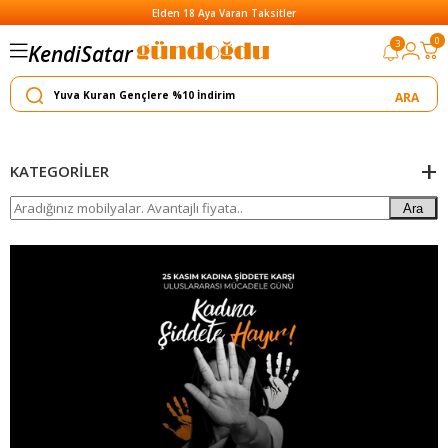
Elden 18 Aya Varan Taksitler
Satar
0
3
Kendi
Yapar
KATEGORILER
Ara