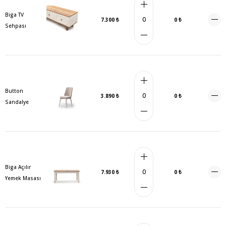
Biga TV
7.300 ₺
0 ₺
Sehpası
Button
3.890 ₺
0 ₺
Sandalye
Biga Açılır
7.930 ₺
0 ₺
Yemek Masası