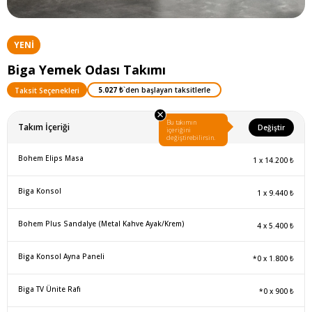
YENI
ÜRÜN
Biga Yemek Odası Takımı
5.027 ₺
`den başlayan taksitlerle
Taksit Seçenekleri
×
Bu takımın
Takım İçeriği
Değiştir
içeriğini
değiştirebilirsin.
Bohem Elips Masa
1
x
14.200 ₺
Biga Konsol
1
x
9.440 ₺
Bohem Plus Sandalye (Metal Kahve Ayak/Krem)
4
x
5.400 ₺
Biga Konsol Ayna Paneli
*0
x
1.800 ₺
Biga TV Ünite Rafı
*0
x
900 ₺