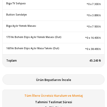
Biga TV Sehpası
*0
x
7.300 ₺
Button Sandalye
*0
x
3.890 ₺
Biga Açılır Yemek Masası
*0
x
7.930 ₺
175'lik Bohem Elips Açılır Yemek Masası (Dut)
*0
x
16.400 ₺
160'lık Bohem Elips Açılır Masa Takımı (Dut)
*0
x
38.490 ₺
Toplam
45.240 ₺
Ürün Boyutlarını İncele
Tüm İllere Ücretsiz Kurulum ve Montaj
Tahmini Teslimat Süresi