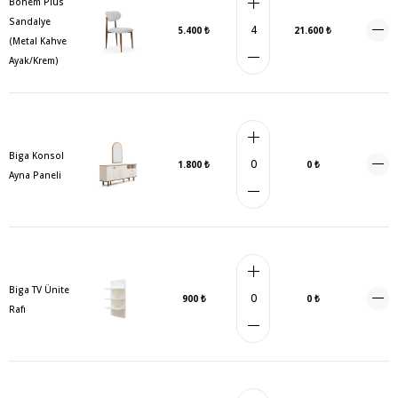
Bohem Plus
Sandalye
5.400 ₺
21.600 ₺
(Metal Kahve
Ayak/Krem)
Biga Konsol
1.800 ₺
0 ₺
Ayna Paneli
Biga TV Ünite
900 ₺
0 ₺
Rafı