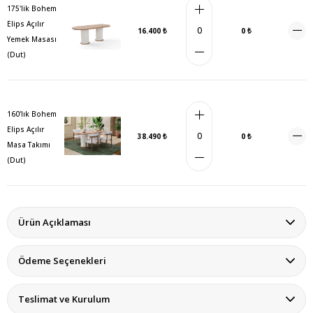
175'lik Bohem
Elips Açılır
16.400 ₺
0 ₺
Yemek Masası
(Dut)
160'lık Bohem
Elips Açılır
38.490 ₺
0 ₺
Masa Takımı
(Dut)
Ürün Açıklaması
Ödeme Seçenekleri
Teslimat ve Kurulum