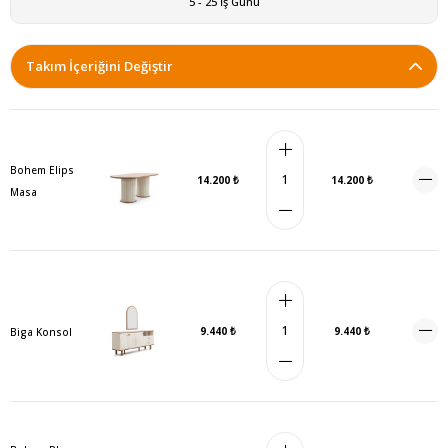
5 - 25 İş Günü
Takım İçeriğini Değiştir
Bohem Elips
14.200 ₺
14.200 ₺
Masa
9.440 ₺
9.440 ₺
Biga Konsol