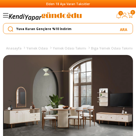
Elden 18 Aya Varan Taksitler
0
3
Kendi
Yapar
Satar
Anasayfa
Yemek Odası
Yemek Odası Takımı
Biga Yemek Odası Takımı