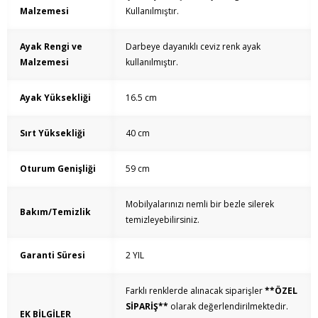
Malzemesi
Kullanılmıştır.
Ayak Rengi ve
Darbeye dayanıklı ceviz renk ayak
Malzemesi
kullanılmıştır.
Ayak Yüksekliği
16.5 cm
Sırt Yüksekliği
40 cm
Oturum Genişliği
59 cm
Mobilyalarınızı nemli bir bezle silerek
Bakım/Temizlik
temizleyebilirsiniz.
Garanti Süresi
2 YIL
Farklı renklerde alınacak siparişler
**ÖZEL
SİPARİŞ**
olarak değerlendirilmektedir.
EK BİLGİLER