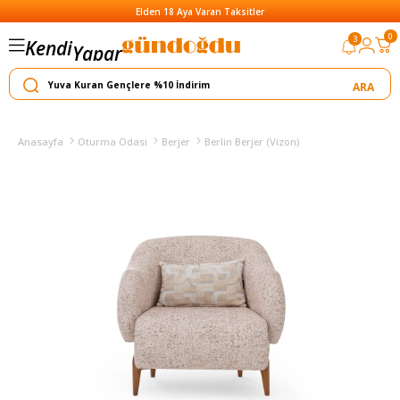
Elden 18 Aya Varan Taksitler
0
3
Kendi
Yapar
Satar
Anasayfa
Oturma Odası
Berjer
Berlin Berjer (Vizon)