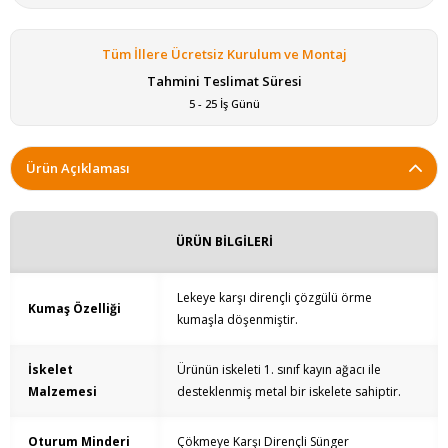
Tüm İllere Ücretsiz Kurulum ve Montaj
Tahmini Teslimat Süresi
5 - 25 İş Günü
Ürün Açıklaması
ÜRÜN BİLGİLERİ
Lekeye karşı dirençli çözgülü örme
Kumaş Özelliği
kumaşla döşenmiştir.
İskelet
Ürünün iskeleti 1. sınıf kayın ağacı ile
Malzemesi
desteklenmiş metal bir iskelete sahiptir.
Oturum Minderi
Çökmeye Karşı Dirençli Sünger