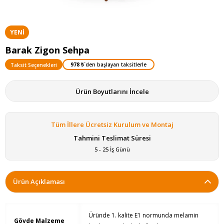
YENI
ÜRÜN
Barak Zigon Sehpa
978 ₺
`den başlayan taksitlerle
Taksit Seçenekleri
Ürün Boyutlarını İncele
Tüm İllere Ücretsiz Kurulum ve Montaj
Tahmini Teslimat Süresi
5 - 25 İş Günü
Ürün Açıklaması
Üründe 1. kalite E1 normunda melamin
Gövde Malzeme