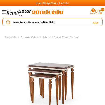
Elden 18 Aya Varan Taksitler
Satar
0
3
Kendi
Yapar
Anasayfa
Oturma Odası
Sehpa
Barak Zigon Sehpa