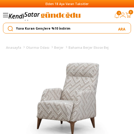
Elden 18 Aya Varan Taksitler
Satar
0
3
Kendi
Yapar
Anasayfa
Oturma Odası
Berjer
Bahama Berjer Ekose Bej