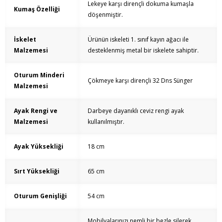
Lekeye karşı dirençli dokuma kumaşla
Kumaş Özelliği
döşenmiştir.
İskelet
Ürünün iskeleti 1. sınıf kayın ağacı ile
Malzemesi
desteklenmiş metal bir iskelete sahiptir.
Oturum Minderi
Çökmeye karşı dirençli 32 Dns Sünger
Malzemesi
Ayak Rengi ve
Darbeye dayanıklı ceviz rengi ayak
Malzemesi
kullanılmıştır.
Ayak Yüksekliği
18 cm
Sırt Yüksekliği
65 cm
Oturum Genişliği
54 cm
Mobilyalarınızı nemli bir bezle silerek