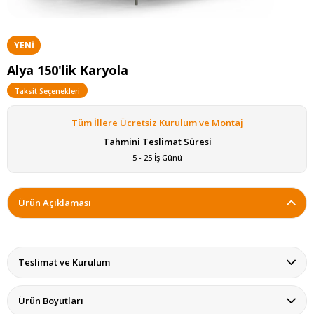
YENI
ÜRÜN
Alya 150'lik Karyola
Taksit Seçenekleri
Tüm İllere Ücretsiz Kurulum ve Montaj
Tahmini Teslimat Süresi
5 - 25 İş Günü
Ürün Açıklaması
Teslimat ve Kurulum
Ürün Boyutları