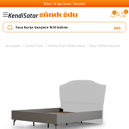
Elden 18 Aya Varan Taksitler
Satar
0
3
Kendi
Yapar
Anasayfa
Online Özel
Online Özel Yatak Odası
Alya 150'lik Karyola