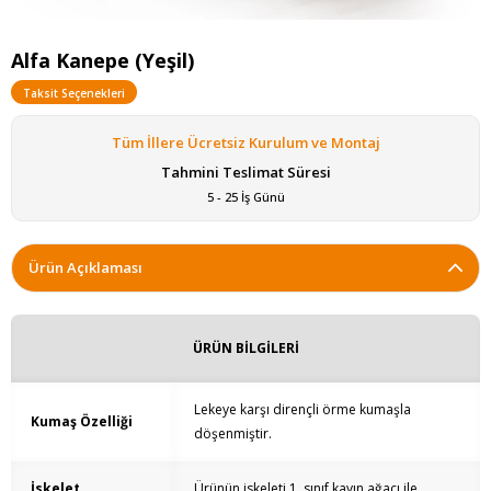
Alfa Kanepe (Yeşil)
Taksit Seçenekleri
Tüm İllere Ücretsiz Kurulum ve Montaj
Tahmini Teslimat Süresi
5 - 25 İş Günü
Ürün Açıklaması
ÜRÜN BİLGİLERİ
Lekeye karşı dirençli örme kumaşla
Kumaş Özelliği
döşenmiştir.
İskelet
Ürünün iskeleti 1. sınıf kayın ağacı ile