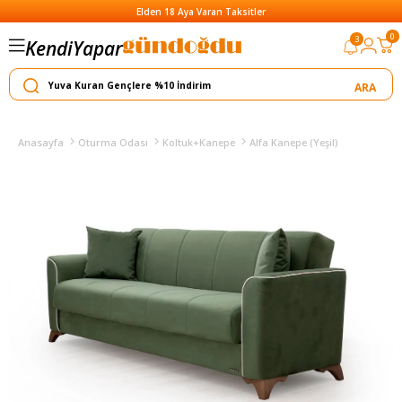
Elden 18 Aya Varan Taksitler
0
3
Kendi
Yapar
Satar
Anasayfa
Oturma Odası
Koltuk+Kanepe
Alfa Kanepe (Yeşil)