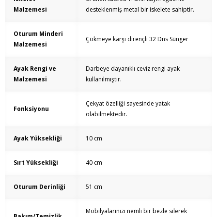
Malzemesi
desteklenmiş metal bir iskelete sahiptir.
Oturum Minderi
Çökmeye karşı dirençli 32 Dns Sünger
Malzemesi
Ayak Rengi ve
Darbeye dayanıklı ceviz rengi ayak
Malzemesi
kullanılmıştır.
Çekyat özelliği sayesinde yatak
Fonksiyonu
olabilmektedir.
Ayak Yüksekliği
10 cm
Sırt Yüksekliği
40 cm
Oturum Derinliği
51 cm
Mobilyalarınızı nemli bir bezle silerek
Bakım/Temizlik