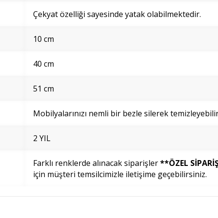
Çekyat özelliği sayesinde yatak olabilmektedir.
10 cm
40 cm
51 cm
Mobilyalarınızı nemli bir bezle silerek temizleyebilir
2 YIL
Farklı renklerde alınacak siparişler
**ÖZEL SİPARİ
için müşteri temsilcimizle iletişime geçebilirsiniz.