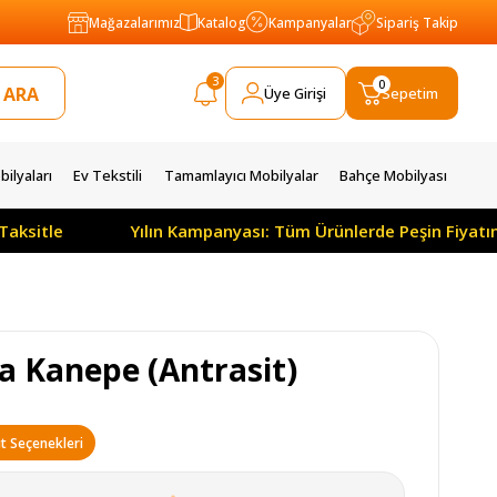
Mağazalarımız
Katalog
Kampanyalar
Sipariş Takip
3
0
Üye Girişi
Sepetim
ilyaları
Ev Tekstili
Tamamlayıcı Mobilyalar
Bahçe Mobilyası
Taksitle
Yılın Kampanyası: Tüm Ürünlerde Peşin Fiyatı
fa Kanepe (Antrasit)
t Seçenekleri