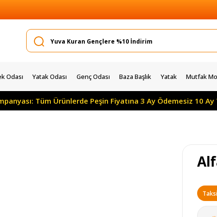
k Odası
Yatak Odası
Genç Odası
Baza Başlık
Yatak
Mutfak Mob
ampanyası: Tüm Ürünlerde Peşin Fiyatına 3 Ay Ödemesiz 10 Ay 
Al
Taksi