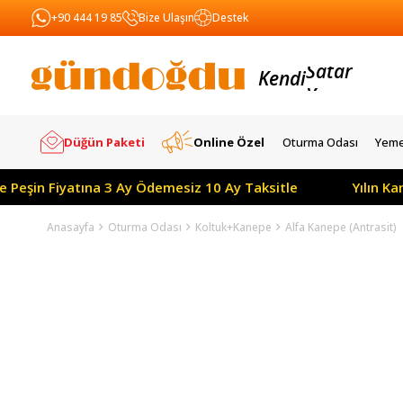
+90 444 19 85
Bize Ulaşın
Destek
Kendi
Yapar
Satar
Düğün Paketi
Online Özel
Oturma Odası
Yeme
e Peşin Fiyatına 3 Ay Ödemesiz 10 Ay Taksitle
Yılın K
Anasayfa
Oturma Odası
Koltuk+Kanepe
Alfa Kanepe (Antrasit)