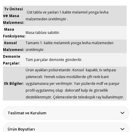
Tv Ünitesi
Üst tabla ve yanları 1.kalite melaminl yonga levha
ve
Masa
malzemeden üretilmiştir .
Malzemesi
:
Masa
Masa tablası sabittir.
Fonksiyonu:
Konsol
Tamamı 1. kalite melaminli yonga levha malzemeden
Malzemesi:
üretilmiştir.
Demonte
Tüm parçalar demonte gönderilir.
Parçalar:
Ürün ayakları poliüretandır. Konsol kapaklı, tv sehpası
çekmeceli. Y
emek odası modüllerde çift renk bant
Ek Bilgiler:
uygulamasına yer verilmiştir. Yan yüzlerde mdf ve panjur
profil
uygulanmış olup dekoratif kulp ile görsellik
desteklenmiştir. Çekmecelerde teleskopik ray kullanılmıştır.
Teslimat ve Kurulum
Ürün Boyutları