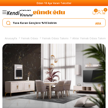
Elden 18 Aya Varan Taksitler
0
3
Kendi
Yapar
Satar
Anasayfa
Yemek Odası
Yemek Odası Takımı
Ahter Yemek Odası Takımı