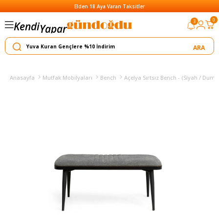
Elden 18 Aya Varan Taksitler
0
3
Kendi
Yapar
Satar
Anasayfa
Mutfak Mobilyaları
Bench
Açelya Sırtsız Bench - (Siyah / Duma