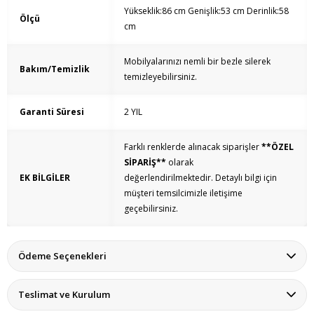
Yükseklik:86 cm Genişlik:53 cm Derinlik:58
Ölçü
cm
Mobilyalarınızı nemli bir bezle silerek
Bakım/Temizlik
temizleyebilirsiniz.
Garanti Süresi
2 YIL
Farklı renklerde alınacak siparişler
**ÖZEL
SİPARİŞ**
olarak
EK BİLGİLER
değerlendirilmektedir.
Detaylı bilgi için
müşteri temsilcimizle iletişime
geçebilirsiniz.
Ödeme Seçenekleri
Teslimat ve Kurulum