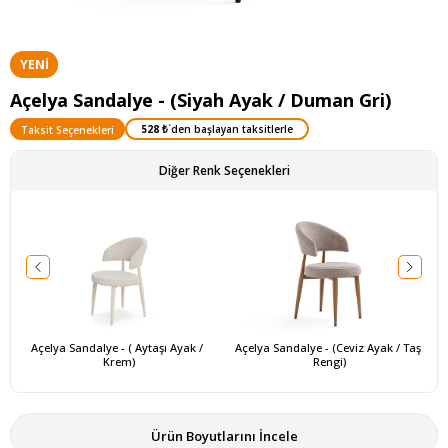
YENI
ÜRÜN
Açelya Sandalye - (Siyah Ayak / Duman Gri)
528 ₺
`den başlayan taksitlerle
Taksit Seçenekleri
Diğer Renk Seçenekleri
Açelya Sandalye - ( Aytaşı Ayak / 
Açelya Sandalye - (Ceviz Ayak / Taş 
Krem)
Rengi)
Ürün Boyutlarını İncele