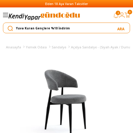
Elden 18 Aya Varan Taksitler
0
3
Kendi
Yapar
Satar
Anasayfa
Yemek Odası
Sandalye
Açelya Sandalye - (Siyah Ayak / Duman 