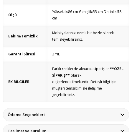
Yükseklik:86 cm Genişlik:53 cm Derinlik:58
Ölçü
cm
Mobilyalarınızı nemli bir bezle silerek
Bakım/Temizlik
temizleyebilirsiniz.
Garanti Süresi
2 YIL
Farklı renklerde alınacak siparişler
**ÖZEL
SİPARİŞ**
olarak
EK BİLGİLER
değerlendirilmektedir.
Detaylı bilgi için
müşteri temsilcimizle iletişime
geçebilirsiniz.
Ödeme Seçenekleri
Teslimat ve Kurulum