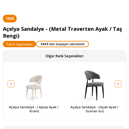
YENI
ÜRÜN
Açelya Sandalye - (Metal Traverten Ayak / Taş
Rengi)
544 ₺
`den başlayan taksitlerle
Taksit Seçenekleri
Diğer Renk Seçenekleri
Açelya Sandalye - ( Aytaşı Ayak / 
Açelya Sandalye - (Siyah Ayak / 
Krem)
Duman Gri)