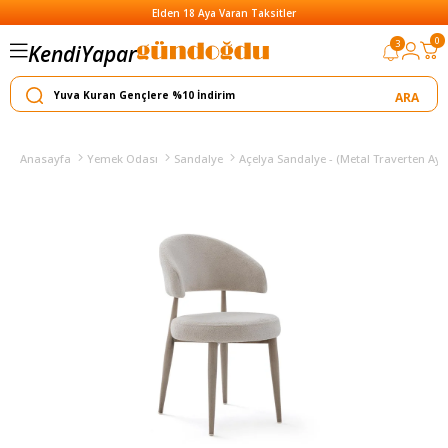
Elden 18 Aya Varan Taksitler
0
3
Kendi
Yapar
Satar
Anasayfa
Yemek Odası
Sandalye
Açelya Sandalye - (Metal Traverten Aya