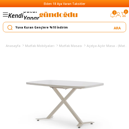
Elden 18 Aya Varan Taksitler
0
3
Kendi
Yapar
Satar
Anasayfa
Mutfak Mobilyaları
Mutfak Masası
Açelya Açılır Masa - (Mat Ay