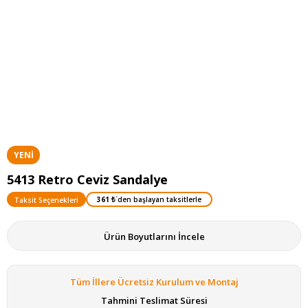
YENI
ÜRÜN
5413 Retro Ceviz Sandalye
361 ₺
`den başlayan taksitlerle
Taksit Seçenekleri
Ürün Boyutlarını İncele
Tüm İllere Ücretsiz Kurulum ve Montaj
Tahmini Teslimat Süresi