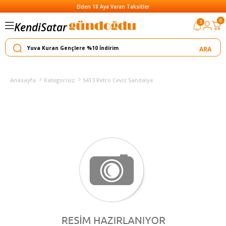
Elden 18 Aya Varan Taksitler
0
Satar
3
Kendi
Yapar
Anasayfa
Kategorisiz
5413 Retro Ceviz Sandalye